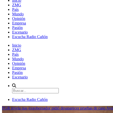
Inicio
ZMG
País
Mundo
Opinión
Empresa
Pasión
Escenario
Escucha Radio Cañón
Inicio
ZMG
País
Mundo
Opinión
Empresa
Pasión
Escenario
Escucha Radio Cañón
FGR revela que exgobernador pidió desaparecer pruebas de caso Ayo