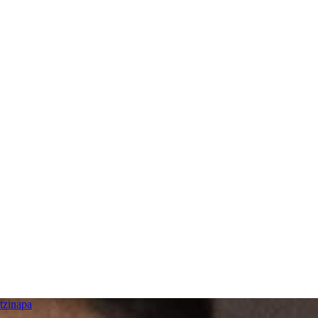
tzinapa