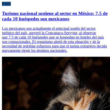
PAÍS
Turismo nacional sostiene al sector en México: 7.5 de
cada 10 huéspedes son mexicanos
Los mexicanos son actualmente el principal sostén del sector
turístico del país, aseveró la Concanaco-Servytur, al observar
que 7.5 de cada 10 huéspedes que se hospedan en hoteles del país
son connacionales. El organismo alertó de esta situación y de la
necesidad de redoblar esfuerzos para que el turista extranjero decida
nuevamente elegir los destinos nacionales.