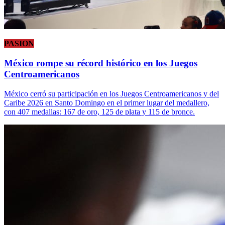
PASION
México rompe su récord histórico en los Juegos
Centroamericanos
México cerró su participación en los Juegos Centroamericanos y del
Caribe 2026 en Santo Domingo en el primer lugar del medallero,
con 407 medallas: 167 de oro, 125 de plata y 115 de bronce.