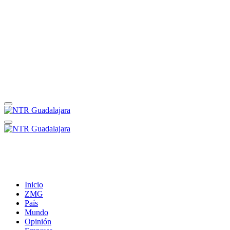
Inicio
ZMG
País
Mundo
Opinión