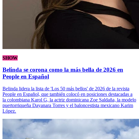
SHOW
Belinda se corona como la más bella de 2026 en
People en Español
Belinda lidera la lista de 'Los 50 más bellos' de 2026 de la revista
People en Español, que también colocó en posiciones destacadas a
la colombiana Karol G, la actriz dominicana Zoe Saldaña, la modelo
puertorriqueña Dayanara Torres y el baloncestista mexicano Karim
López.