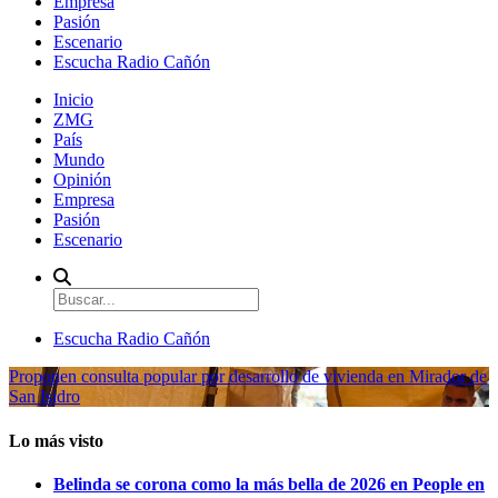
Empresa
Pasión
Escenario
Escucha Radio Cañón
Inicio
ZMG
País
Mundo
Opinión
Empresa
Pasión
Escenario
Escucha Radio Cañón
Proponen consulta popular por desarrollo de vivienda en Mirador de
San Isidro
Lo más visto
Belinda se corona como la más bella de 2026 en People en