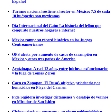
Español
Turismo nacional sostiene al sector en México: 7.5 de cada
10 huéspedes son mexicanos
Día Internacional del Gato: La historia del felino que
conquistó nuestros hogares e internet
México rompe su récord histórico en los Juegos
Centroamericanos
OPS alerta por aumento de casos de sarampión en
México y otros tres países de Ámerica
Ayotzinapa: A casi 12 años, entre juicios a exfuncionarios
y la fuga de Tomás Zerón
Caen en Zapopan 'El Ruso', objetivo prioritario por
homicidios en Playa del Carmen
Pide regidora investigar dictámenes y desalojo de vecinos
en Mirador de San Isidro
Ciclosporiasis no representa un riesgo epidemiológico