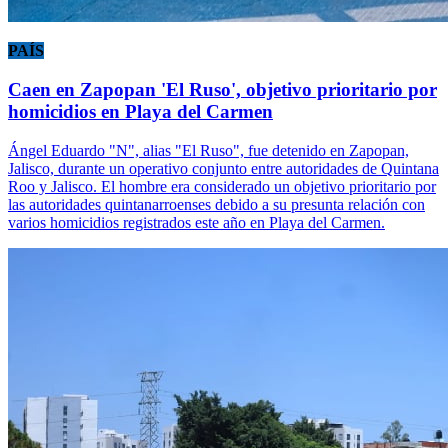
PAÍS
Caen en Zapopan 'El Ruso', objetivo prioritario por
homicidios en Playa del Carmen
Ángel Eduardo "N", alias "El Ruso", fue detenido en Zapopan,
Jalisco, durante un operativo conjunto entre autoridades de Quintana
Roo y Jalisco. El hombre era considerado un objetivo prioritario por
las autoridades quintanarroenses debido a su presunta relación con
varios homicidios registrados este año en Playa del Carmen.