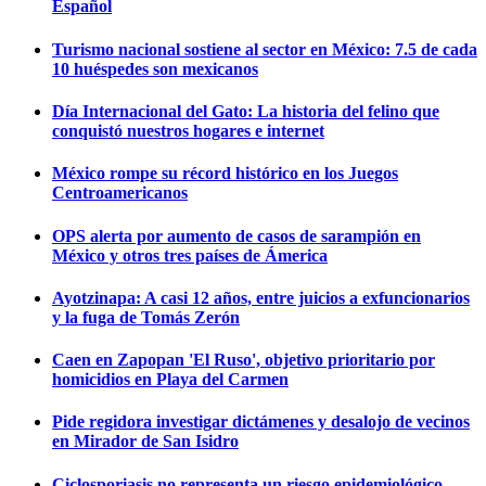
Español
Turismo nacional sostiene al sector en México: 7.5 de cada
10 huéspedes son mexicanos
Día Internacional del Gato: La historia del felino que
conquistó nuestros hogares e internet
México rompe su récord histórico en los Juegos
Centroamericanos
OPS alerta por aumento de casos de sarampión en
México y otros tres países de Ámerica
Ayotzinapa: A casi 12 años, entre juicios a exfuncionarios
y la fuga de Tomás Zerón
Caen en Zapopan 'El Ruso', objetivo prioritario por
homicidios en Playa del Carmen
Pide regidora investigar dictámenes y desalojo de vecinos
en Mirador de San Isidro
Ciclosporiasis no representa un riesgo epidemiológico