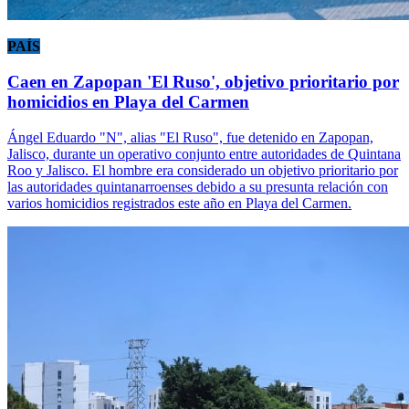
PAÍS
Caen en Zapopan 'El Ruso', objetivo prioritario por
homicidios en Playa del Carmen
Ángel Eduardo "N", alias "El Ruso", fue detenido en Zapopan,
Jalisco, durante un operativo conjunto entre autoridades de Quintana
Roo y Jalisco. El hombre era considerado un objetivo prioritario por
las autoridades quintanarroenses debido a su presunta relación con
varios homicidios registrados este año en Playa del Carmen.