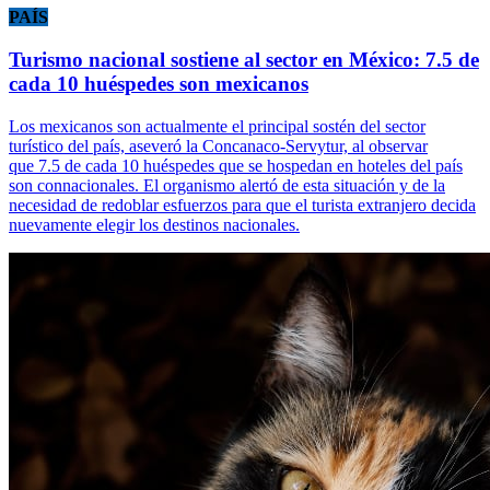
PAÍS
Turismo nacional sostiene al sector en México: 7.5 de
cada 10 huéspedes son mexicanos
Los mexicanos son actualmente el principal sostén del sector
turístico del país, aseveró la Concanaco-Servytur, al observar
que 7.5 de cada 10 huéspedes que se hospedan en hoteles del país
son connacionales. El organismo alertó de esta situación y de la
necesidad de redoblar esfuerzos para que el turista extranjero decida
nuevamente elegir los destinos nacionales.