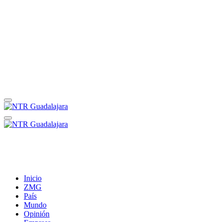
Inicio
ZMG
País
Mundo
Opinión