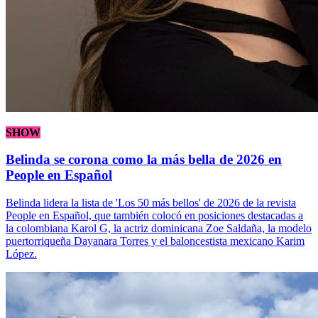
SHOW
Belinda se corona como la más bella de 2026 en
People en Español
Belinda lidera la lista de 'Los 50 más bellos' de 2026 de la revista
People en Español, que también colocó en posiciones destacadas a
la colombiana Karol G, la actriz dominicana Zoe Saldaña, la modelo
puertorriqueña Dayanara Torres y el baloncestista mexicano Karim
López.