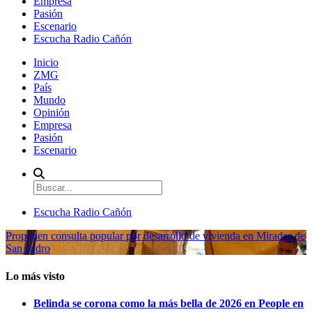
Empresa
Pasión
Escenario
Escucha Radio Cañón
Inicio
ZMG
País
Mundo
Opinión
Empresa
Pasión
Escenario
Escucha Radio Cañón
Proponen consulta popular por desarrollo de vivienda en Mirador de
San Isidro
Lo más visto
Belinda se corona como la más bella de 2026 en People en