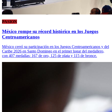
PASION
México rompe su récord histórico en los Juegos
Centroamericanos
México cerró su participación en los Juegos Centroamericanos y del
Caribe 2026 en Santo Domingo en el primer lugar del medallero,
con 407 medallas: 167 de oro, 125 de plata y 115 de bronce.