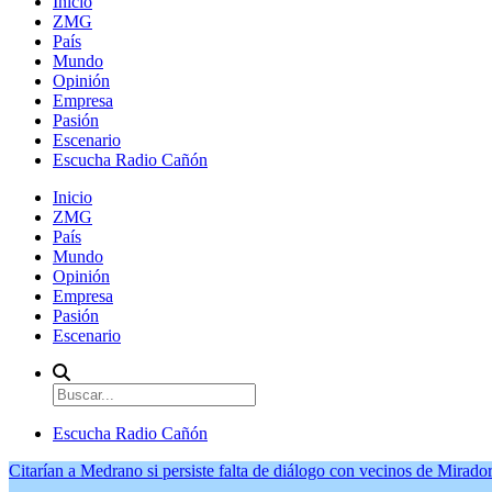
Inicio
ZMG
País
Mundo
Opinión
Empresa
Pasión
Escenario
Escucha Radio Cañón
Inicio
ZMG
País
Mundo
Opinión
Empresa
Pasión
Escenario
Escucha Radio Cañón
Citarían a Medrano si persiste falta de diálogo con vecinos de Mirador