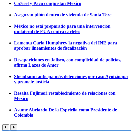
Ca7riel y Paco conquistan México
Aseguran pitón dentro de vivienda de Santa Tere
México no está preparado para una intervención
unilateral de EUA contra cárteles
Lamenta Carla Humphrey la negativa del INE para
aprobar lineamientos de fiscalización
Desapariciones en Jalisco, con complicidad de policías,
afirma Lazos de Amor
Sheinbaum anticipa más detenciones por caso Ayotzinapa
y promete justicia
Resalta Fujimori restablecimiento de relaciones con
México
Asume Abelardo De la Espriella como Presidente de
Colombia