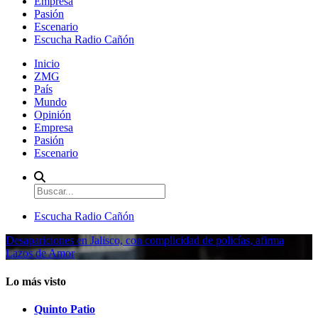
Empresa
Pasión
Escenario
Escucha Radio Cañón
Inicio
ZMG
País
Mundo
Opinión
Empresa
Pasión
Escenario
Escucha Radio Cañón
Desapariciones en Jalisco, con complicidad de policías, afirma
Lazos de Amor
Lo más visto
Quinto Patio