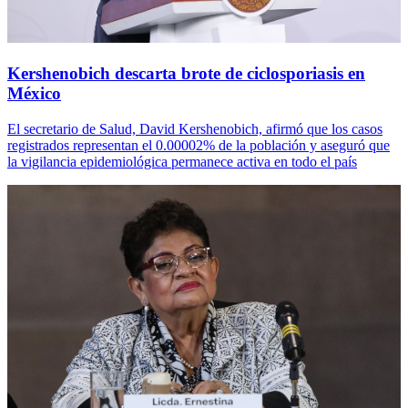
Kershenobich descarta brote de ciclosporiasis en
México
El secretario de Salud, David Kershenobich, afirmó que los casos
registrados representan el 0.00002% de la población y aseguró que
la vigilancia epidemiológica permanece activa en todo el país