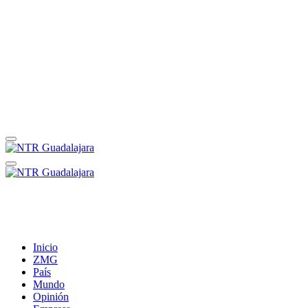
Inicio
ZMG
País
Mundo
Opinión