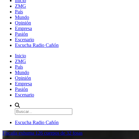
Inicio
ZMG
País
Mundo
Opinión
Empresa
Pasión
Escenario
Escucha Radio Cañón
Inicio
ZMG
País
Mundo
Opinión
Empresa
Pasión
Escenario
Escucha Radio Cañón
Fiscalía exhuma 126 cuerpos de 32 fosas