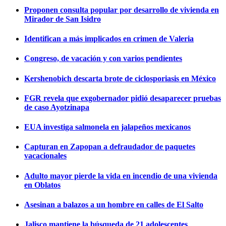
Proponen consulta popular por desarrollo de vivienda en
Mirador de San Isidro
Identifican a más implicados en crimen de Valeria
Congreso, de vacación y con varios pendientes
Kershenobich descarta brote de ciclosporiasis en México
FGR revela que exgobernador pidió desaparecer pruebas
de caso Ayotzinapa
EUA investiga salmonela en jalapeños mexicanos
Capturan en Zapopan a defraudador de paquetes
vacacionales
Adulto mayor pierde la vida en incendio de una vivienda
en Oblatos
Asesinan a balazos a un hombre en calles de El Salto
Jalisco mantiene la búsqueda de 21 adolescentes