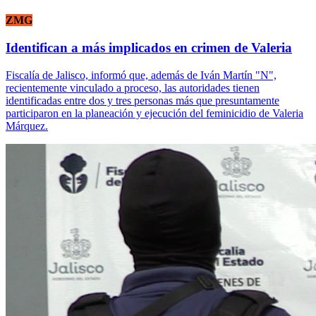
ZMG
Identifican a más implicados en crimen de Valeria
Fiscalía de Jalisco, informó que, además de Iván Martín "N",
recientemente vinculado a proceso, las autoridades tienen
identificadas entre dos y tres personas más que presuntamente
participaron en la planeación y ejecución del feminicidio de Valeria
Márquez.