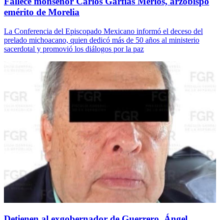
Fallece monseñor Carlos Garfias Merlos, arzobispo
emérito de Morelia
La Conferencia del Episcopado Mexicano informó el deceso del
prelado michoacano, quien dedicó más de 50 años al ministerio
sacerdotal y promovió los diálogos por la paz
Detienen al exgobernador de Guerrero, Ángel