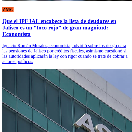
ZMG
Que el IPEJAL encabece la lista de deudores en
Jalisco es un “foco rojo” de gran magnitud:
Economista
Ignacio Román Morales, economista, advirtió sobre los riesgo para
las pensiones de Jalisco por créditos físcales, asímismo cuestionó si
las autoridades aplicarán la ley con rigor cuando se trate de cobrar a
actores políticos.