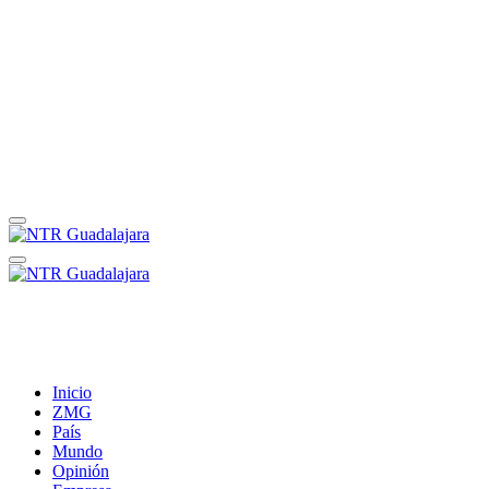
Inicio
ZMG
País
Mundo
Opinión