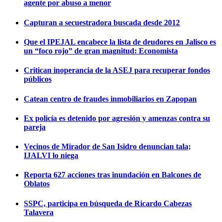
agente por abuso a menor
Capturan a secuestradora buscada desde 2012
Que el IPEJAL encabece la lista de deudores en Jalisco es
un “foco rojo” de gran magnitud: Economista
Critican inoperancia de la ASEJ para recuperar fondos
públicos
Catean centro de fraudes inmobiliarios en Zapopan
Ex policía es detenido por agresión y amenzas contra su
pareja
Vecinos de Mirador de San Isidro denuncian tala;
IJALVI lo niega
Reporta 627 acciones tras inundación en Balcones de
Oblatos
SSPC, participa en búsqueda de Ricardo Cabezas
Talavera