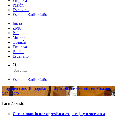
Empresa
Pasión
Escenario
Escucha Radio Cañón
Inicio
ZMG
País
Mundo
Opinión
Empresa
Pasión
Escenario
Escucha Radio Cañón
Proponen consulta popular por desarrollo de vivienda en Mirador de
San Isidro
Lo más visto
Cae ex mando por agresión a ex pareja y procesan a