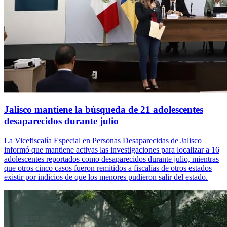
Jalisco mantiene la búsqueda de 21 adolescentes
desaparecidos durante julio
La Vicefiscalía Especial en Personas Desaparecidas de Jalisco
informó que mantiene activas las investigaciones para localizar a 16
adolescentes reportados como desaparecidos durante julio, mientras
que otros cinco casos fueron remitidos a fiscalías de otros estados
existir por indicios de que los menores pudieron salir del estado.