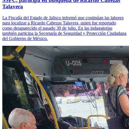
SSPC, participa en búsqueda de Ricardo Cabezas
Talavera
La Fiscalía del Estado de Jalisco informó que continúan las labores
para localizar a Ricardo Cabezas Talavera, quien fue reportado
como desaparecido el pasado 30 de julio. En las indagatorias
también participa la Secretaría de Seguridad y Protección Ciudadana
del Gobierno de México.