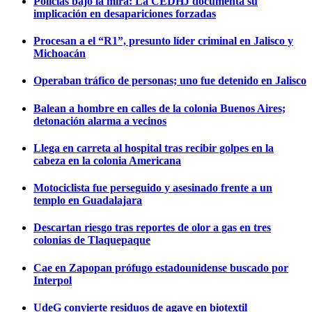
Policías bajo la mira: La CEDHJ documenta su
implicación en desapariciones forzadas
Procesan a el “R1”, presunto líder criminal en Jalisco y
Michoacán
Operaban tráfico de personas; uno fue detenido en Jalisco
Balean a hombre en calles de la colonia Buenos Aires;
detonación alarma a vecinos
Llega en carreta al hospital tras recibir golpes en la
cabeza en la colonia Americana
Motociclista fue perseguido y asesinado frente a un
templo en Guadalajara
Descartan riesgo tras reportes de olor a gas en tres
colonias de Tlaquepaque
Cae en Zapopan prófugo estadounidense buscado por
Interpol
UdeG convierte residuos de agave en biotextil