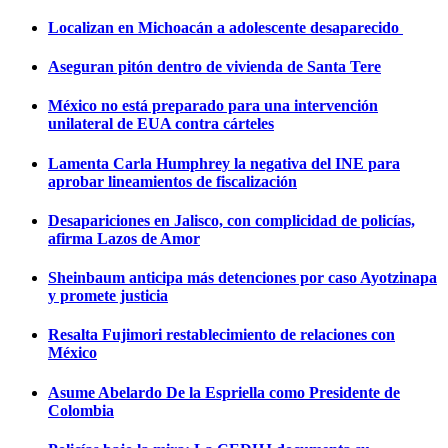
Localizan en Michoacán a adolescente desaparecido
Aseguran pitón dentro de vivienda de Santa Tere
México no está preparado para una intervención
unilateral de EUA contra cárteles
Lamenta Carla Humphrey la negativa del INE para
aprobar lineamientos de fiscalización
Desapariciones en Jalisco, con complicidad de policías,
afirma Lazos de Amor
Sheinbaum anticipa más detenciones por caso Ayotzinapa
y promete justicia
Resalta Fujimori restablecimiento de relaciones con
México
Asume Abelardo De la Espriella como Presidente de
Colombia