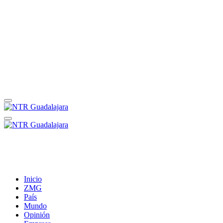
Inicio
ZMG
País
Mundo
Opinión