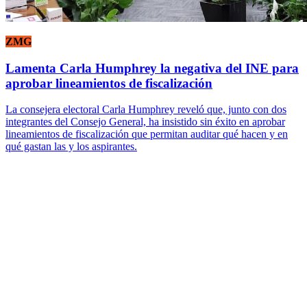
ZMG
Lamenta Carla Humphrey la negativa del INE para
aprobar lineamientos de fiscalización
La consejera electoral Carla Humphrey reveló que, junto con dos
integrantes del Consejo General, ha insistido sin éxito en aprobar
lineamientos de fiscalización que permitan auditar qué hacen y en
qué gastan las y los aspirantes.