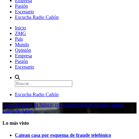
Empresa
Pasión
Escenario
Escucha Radio Cañón
Inicio
ZMG
País
Mundo
Opinión
Empresa
Pasión
Escenario
Escucha Radio Cañón
Desapariciones en Jalisco, con complicidad de policías, afirma
Lazos de Amor
Lo más visto
Catean casa por esquema de fraude telefónico