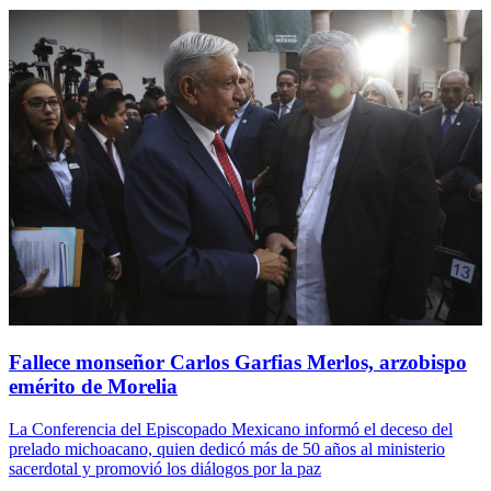
Fallece monseñor Carlos Garfias Merlos, arzobispo
emérito de Morelia
La Conferencia del Episcopado Mexicano informó el deceso del
prelado michoacano, quien dedicó más de 50 años al ministerio
sacerdotal y promovió los diálogos por la paz