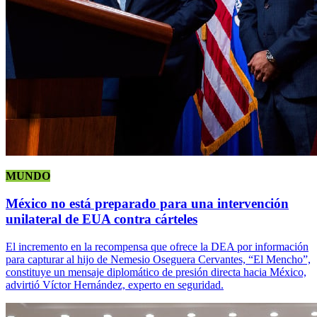
MUNDO
México no está preparado para una intervención
unilateral de EUA contra cárteles
El incremento en la recompensa que ofrece la DEA por información
para capturar al hijo de Nemesio Oseguera Cervantes, “El Mencho”,
constituye un mensaje diplomático de presión directa hacia México,
advirtió Víctor Hernández, experto en seguridad.