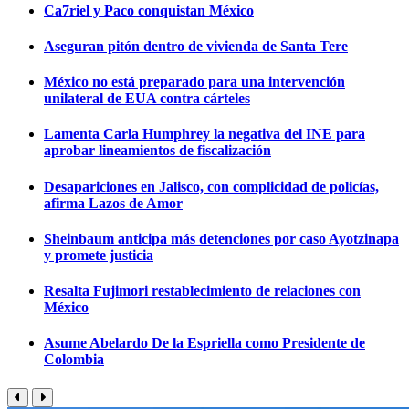
Ca7riel y Paco conquistan México
Aseguran pitón dentro de vivienda de Santa Tere
México no está preparado para una intervención
unilateral de EUA contra cárteles
Lamenta Carla Humphrey la negativa del INE para
aprobar lineamientos de fiscalización
Desapariciones en Jalisco, con complicidad de policías,
afirma Lazos de Amor
Sheinbaum anticipa más detenciones por caso Ayotzinapa
y promete justicia
Resalta Fujimori restablecimiento de relaciones con
México
Asume Abelardo De la Espriella como Presidente de
Colombia