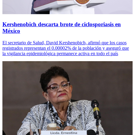
Kershenobich descarta brote de ciclosporiasis en
México
El secretario de Salud, David Kershenobich, afirmó que los casos
registrados representan el 0.00002% de la población y aseguró que
la vigilancia epidemiológica permanece activa en todo el país