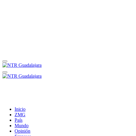
Inicio
ZMG
País
Mundo
Opinión