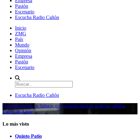
Empresa
Pasión
Escenario
Escucha Radio Cañón
Inicio
ZMG
País
Mundo
Opinión
Empresa
Pasión
Escenario
Escucha Radio Cañón
Desapariciones en Jalisco, con complicidad de policías, afirma
Lazos de Amor
Lo más visto
Quinto Patio