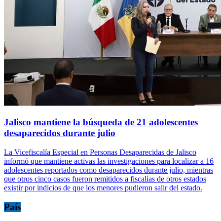
Jalisco mantiene la búsqueda de 21 adolescentes
desaparecidos durante julio
La Vicefiscalía Especial en Personas Desaparecidas de Jalisco
informó que mantiene activas las investigaciones para localizar a 16
adolescentes reportados como desaparecidos durante julio, mientras
que otros cinco casos fueron remitidos a fiscalías de otros estados
existir por indicios de que los menores pudieron salir del estado.
País