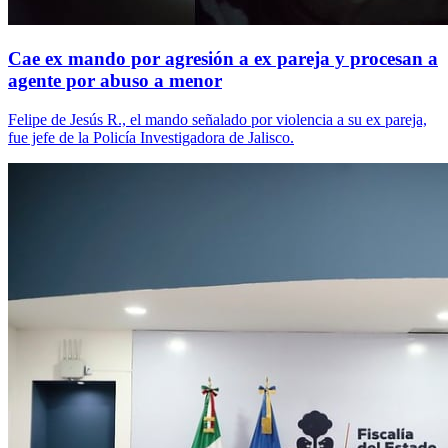
Cae ex mando por agresión a ex pareja y procesan a
agente por abuso a menor
Felipe de Jesús R., el mando señalado por violencia a su ex pareja,
fue jefe de la Policía Investigadora de Jalisco.