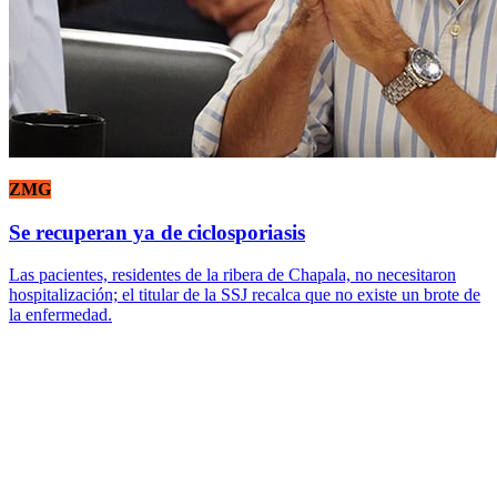
ZMG
Se recuperan ya de ciclosporiasis
Las pacientes, residentes de la ribera de Chapala, no necesitaron
hospitalización; el titular de la SSJ recalca que no existe un brote de
la enfermedad.