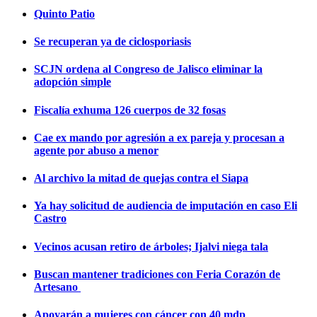
Quinto Patio
Se recuperan ya de ciclosporiasis
SCJN ordena al Congreso de Jalisco eliminar la
adopción simple
Fiscalía exhuma 126 cuerpos de 32 fosas
Cae ex mando por agresión a ex pareja y procesan a
agente por abuso a menor
Al archivo la mitad de quejas contra el Siapa
Ya hay solicitud de audiencia de imputación en caso Eli
Castro
Vecinos acusan retiro de árboles; Ijalvi niega tala
Buscan mantener tradiciones con Feria Corazón de
Artesano
Apoyarán a mujeres con cáncer con 40 mdp