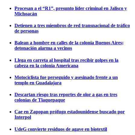
Procesan a el “R1”, presunto líder criminal en Jalisco y
Michoacán
Detienen a tres miembros de red transnacional de tráfico
de personas
Balean a hombre en calles de la colonia Buenos Aires;
detonación alarma a vecinos
Llega en carreta al hospital tras recibir golpes en la
cabeza en la colonia Americana
Motociclista fue perseguido y asesinado frente a un
templo en Guadalajara
Descartan riesgo tras reportes de olor a gas en tres
colonias de Tlaquepaque
Cae en Zapopan prófugo estadounidense buscado por
Interpol
UdeG convierte residuos de agave en biotextil