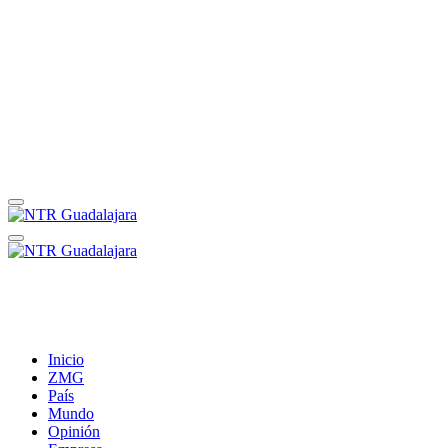
Inicio
ZMG
País
Mundo
Opinión