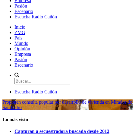
Empresa
Pasión
Escenario
Escucha Radio Cañón
Inicio
ZMG
País
Mundo
Opinión
Empresa
Pasión
Escenario
Escucha Radio Cañón
Proponen consulta popular por desarrollo de vivienda en Mirador de
San Isidro
Lo más visto
Capturan a secuestradora buscada desde 2012