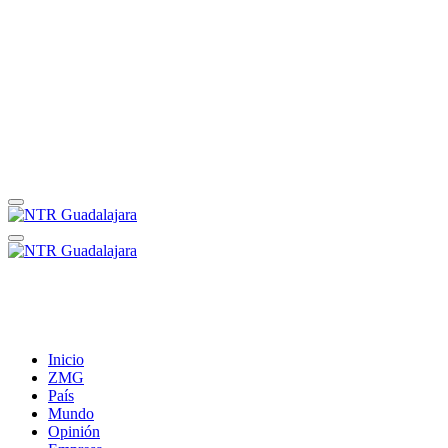
Inicio
ZMG
País
Mundo
Opinión