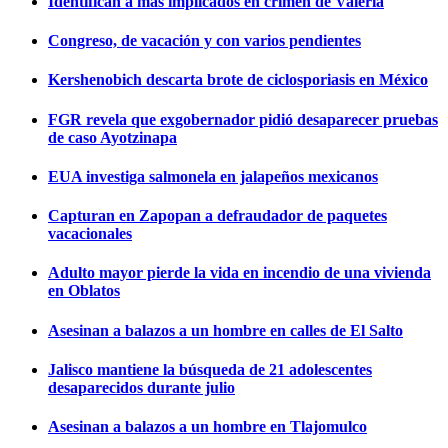
Identifican a más implicados en crimen de Valeria
Congreso, de vacación y con varios pendientes
Kershenobich descarta brote de ciclosporiasis en México
FGR revela que exgobernador pidió desaparecer pruebas
de caso Ayotzinapa
EUA investiga salmonela en jalapeños mexicanos
Capturan en Zapopan a defraudador de paquetes
vacacionales
Adulto mayor pierde la vida en incendio de una vivienda
en Oblatos
Asesinan a balazos a un hombre en calles de El Salto
Jalisco mantiene la búsqueda de 21 adolescentes
desaparecidos durante julio
Asesinan a balazos a un hombre en Tlajomulco