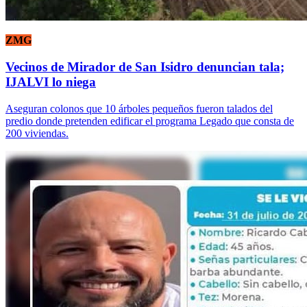
ZMG
Vecinos de Mirador de San Isidro denuncian tala;
IJALVI lo niega
Aseguran colonos que 10 árboles pequeños fueron talados del
predio donde pretenden edificar el programa Legado que consta de
200 viviendas.