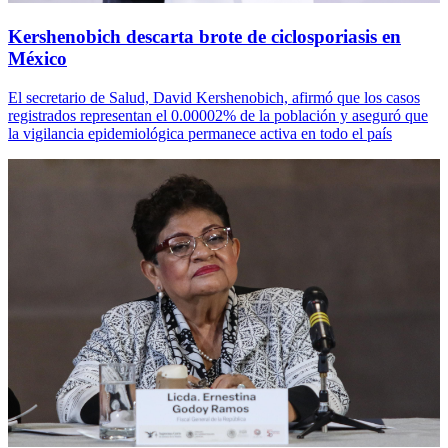
Kershenobich descarta brote de ciclosporiasis en
México
El secretario de Salud, David Kershenobich, afirmó que los casos
registrados representan el 0.00002% de la población y aseguró que
la vigilancia epidemiológica permanece activa en todo el país