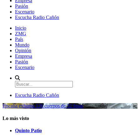
Empresa
Pasión
Escenario
Escucha Radio Cañón
Inicio
ZMG
País
Mundo
Opinión
Empresa
Pasión
Escenario
Escucha Radio Cañón
Fiscalía exhuma 126 cuerpos de 32 fosas
Lo más visto
Quinto Patio