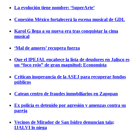
La evolución tiene nombre: ‘SuperArte’
Conexión México fortalecerá la escena musical de GDL
Karol G llega a su nueva era tras conquistar la cima
musical
‘Mal de amores’ recupera fuerza
Que el IPEJAL encabece la lista de deudores en Jalisco es
un “foco rojo” de gran magnitud: Economista
Critican inoperancia de la ASEJ para recuperar fondos
públicos
Catean centro de fraudes inmobiliarios en Zapopan
Ex policía es detenido por agresión y amenzas contra su
pareja
Vecinos de Mirador de San Isidro denuncian tala;
IJALVI lo niega