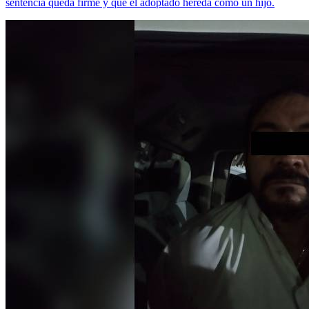
sentencia queda firme y que el adoptado hereda como un hijo.