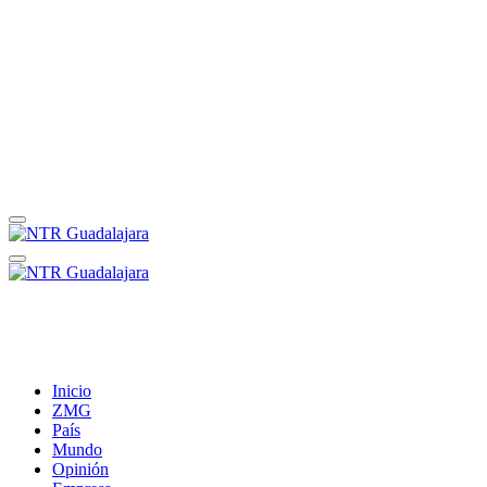
Inicio
ZMG
País
Mundo
Opinión