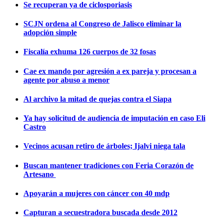
Se recuperan ya de ciclosporiasis
SCJN ordena al Congreso de Jalisco eliminar la
adopción simple
Fiscalía exhuma 126 cuerpos de 32 fosas
Cae ex mando por agresión a ex pareja y procesan a
agente por abuso a menor
Al archivo la mitad de quejas contra el Siapa
Ya hay solicitud de audiencia de imputación en caso Eli
Castro
Vecinos acusan retiro de árboles; Ijalvi niega tala
Buscan mantener tradiciones con Feria Corazón de
Artesano
Apoyarán a mujeres con cáncer con 40 mdp
Capturan a secuestradora buscada desde 2012