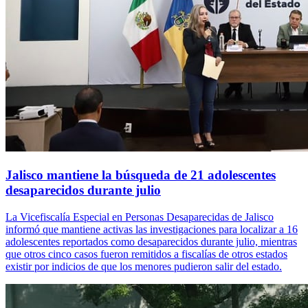
Jalisco mantiene la búsqueda de 21 adolescentes
desaparecidos durante julio
La Vicefiscalía Especial en Personas Desaparecidas de Jalisco
informó que mantiene activas las investigaciones para localizar a 16
adolescentes reportados como desaparecidos durante julio, mientras
que otros cinco casos fueron remitidos a fiscalías de otros estados
existir por indicios de que los menores pudieron salir del estado.