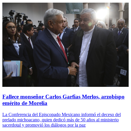
Fallece monseñor Carlos Garfias Merlos, arzobispo
emérito de Morelia
La Conferencia del Episcopado Mexicano informó el deceso del
prelado michoacano, quien dedicó más de 50 años al ministerio
sacerdotal y promovió los diálogos por la paz