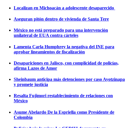
Localizan en Michoacán a adolescente desaparecido
Aseguran pitón dentro de vivienda de Santa Tere
México no está preparado para una intervención
unilateral de EUA contra cárteles
Lamenta Carla Humphrey la negativa del INE para
aprobar lineamientos de fiscalización
Desapariciones en Jalisco, con complicidad de policías,
afirma Lazos de Amor
Sheinbaum anticipa más detenciones por caso Ayotzinapa
y promete justicia
Resalta Fujimori restablecimiento de relaciones con
México
Asume Abelardo De la Espriella como Presidente de
Colombia