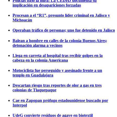
Policías bajo la mira: La CEDHJ documenta su
implicación en desapariciones forzadas
Procesan a el “R1”, presunto líder criminal en Jalisco y
Michoacán
Operaban tráfico de personas; uno fue detenido en Jalisco
Balean a hombre en calles de la colonia Buenos Aires;
detonación alarma a vecinos
Llega en carreta al hospital tras recibir golpes en la
cabeza en la colonia Americana
Motociclista fue perseguido y asesinado frente a un
templo en Guadalajara
Descartan riesgo tras reportes de olor a gas en tres
colonias de Tlaquepaque
Cae en Zapopan prófugo estadounidense buscado por
Interpol
UdeG convierte residuos de agave en biotextil