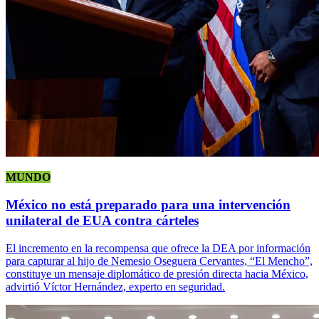
MUNDO
México no está preparado para una intervención
unilateral de EUA contra cárteles
El incremento en la recompensa que ofrece la DEA por información
para capturar al hijo de Nemesio Oseguera Cervantes, “El Mencho”,
constituye un mensaje diplomático de presión directa hacia México,
advirtió Víctor Hernández, experto en seguridad.