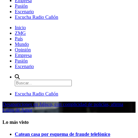
Empresa
Pasión
Escenario
Escucha Radio Cañón
Inicio
ZMG
País
Mundo
Opinión
Empresa
Pasión
Escenario
Escucha Radio Cañón
Desapariciones en Jalisco, con complicidad de policías, afirma
Lazos de Amor
Lo más visto
Catean casa por esquema de fraude telefónico