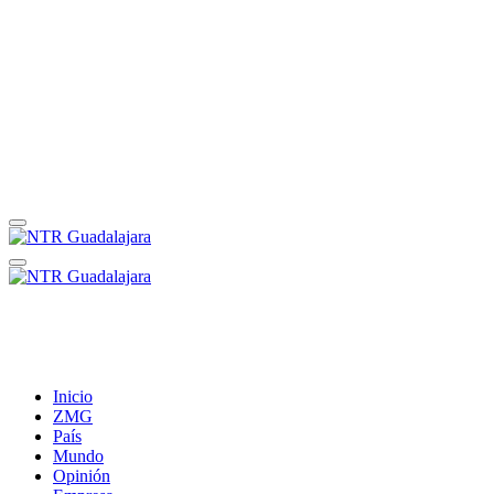
Inicio
ZMG
País
Mundo
Opinión