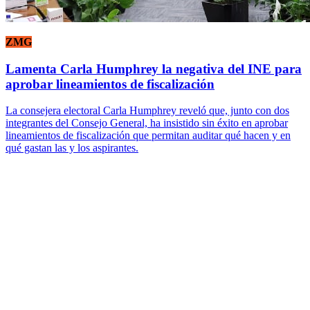
ZMG
Lamenta Carla Humphrey la negativa del INE para
aprobar lineamientos de fiscalización
La consejera electoral Carla Humphrey reveló que, junto con dos
integrantes del Consejo General, ha insistido sin éxito en aprobar
lineamientos de fiscalización que permitan auditar qué hacen y en
qué gastan las y los aspirantes.