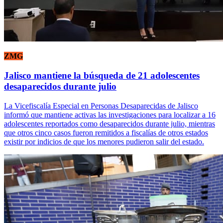
ZMG
Jalisco mantiene la búsqueda de 21 adolescentes
desaparecidos durante julio
La Vicefiscalía Especial en Personas Desaparecidas de Jalisco
informó que mantiene activas las investigaciones para localizar a 16
adolescentes reportados como desaparecidos durante julio, mientras
que otros cinco casos fueron remitidos a fiscalías de otros estados
existir por indicios de que los menores pudieron salir del estado.