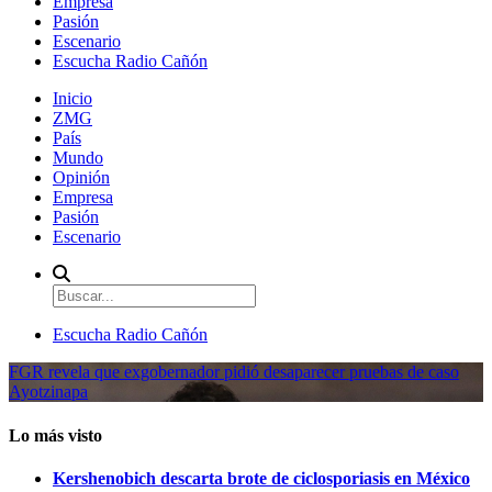
Empresa
Pasión
Escenario
Escucha Radio Cañón
Inicio
ZMG
País
Mundo
Opinión
Empresa
Pasión
Escenario
Escucha Radio Cañón
FGR revela que exgobernador pidió desaparecer pruebas de caso
Ayotzinapa
Lo más visto
Kershenobich descarta brote de ciclosporiasis en México