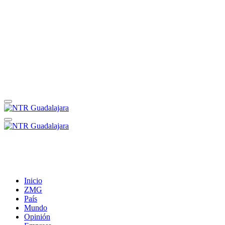
Inicio
ZMG
País
Mundo
Opinión