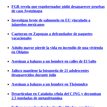
FGR revela que exgobernador pidió desaparecer pruebas
de caso Ayotzinapa
Investigan brote de salmonela en EU vinculado a
jalapeños mexicanos
Capturan en Zapopan a defraudador de paquetes
vacacionales
Adulto mayor pierde la vida en incendio de una vivienda
en Oblatos
Asesinan a balazos a un hombre en calles de El Salto
Jalisco mantiene la búsqueda de 21 adolescentes
desaparecidos durante julio
Asesinan a balazos a un hombre en Tlajomulco
Desarticulan en Cataluña célula del CJNG y decomisan
2.5 toneladas de metanfetamina