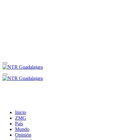
Inicio
ZMG
País
Mundo
Opinión