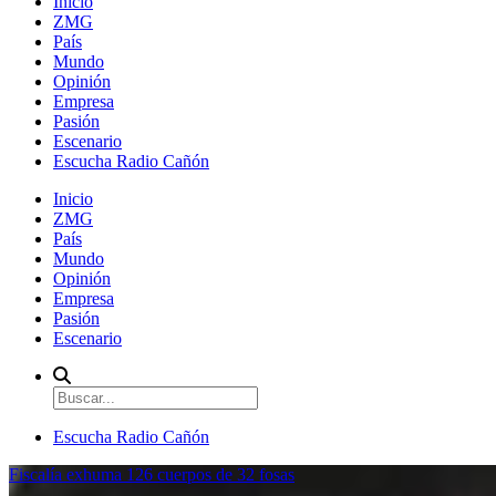
Inicio
ZMG
País
Mundo
Opinión
Empresa
Pasión
Escenario
Escucha Radio Cañón
Inicio
ZMG
País
Mundo
Opinión
Empresa
Pasión
Escenario
Escucha Radio Cañón
Fiscalía exhuma 126 cuerpos de 32 fosas