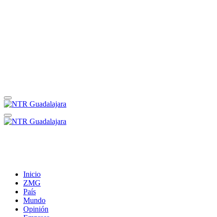
Inicio
ZMG
País
Mundo
Opinión