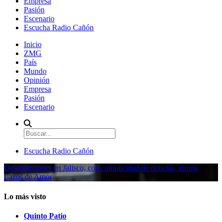
Empresa
Pasión
Escenario
Escucha Radio Cañón
Inicio
ZMG
País
Mundo
Opinión
Empresa
Pasión
Escenario
Escucha Radio Cañón
Desapariciones en Jalisco, con complicidad de policías, afirma
Lazos de Amor
Lo más visto
Quinto Patio