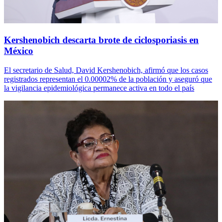
Kershenobich descarta brote de ciclosporiasis en
México
El secretario de Salud, David Kershenobich, afirmó que los casos
registrados representan el 0.00002% de la población y aseguró que
la vigilancia epidemiológica permanece activa en todo el país