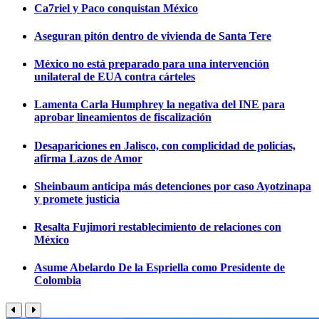
Ca7riel y Paco conquistan México
Aseguran pitón dentro de vivienda de Santa Tere
México no está preparado para una intervención
unilateral de EUA contra cárteles
Lamenta Carla Humphrey la negativa del INE para
aprobar lineamientos de fiscalización
Desapariciones en Jalisco, con complicidad de policías,
afirma Lazos de Amor
Sheinbaum anticipa más detenciones por caso Ayotzinapa
y promete justicia
Resalta Fujimori restablecimiento de relaciones con
México
Asume Abelardo De la Espriella como Presidente de
Colombia