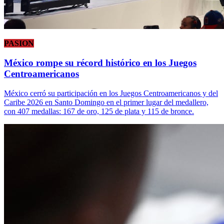
PASION
México rompe su récord histórico en los Juegos
Centroamericanos
México cerró su participación en los Juegos Centroamericanos y del
Caribe 2026 en Santo Domingo en el primer lugar del medallero,
con 407 medallas: 167 de oro, 125 de plata y 115 de bronce.