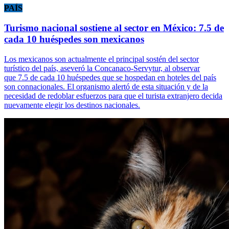
PAÍS
Turismo nacional sostiene al sector en México: 7.5 de
cada 10 huéspedes son mexicanos
Los mexicanos son actualmente el principal sostén del sector
turístico del país, aseveró la Concanaco-Servytur, al observar
que 7.5 de cada 10 huéspedes que se hospedan en hoteles del país
son connacionales. El organismo alertó de esta situación y de la
necesidad de redoblar esfuerzos para que el turista extranjero decida
nuevamente elegir los destinos nacionales.