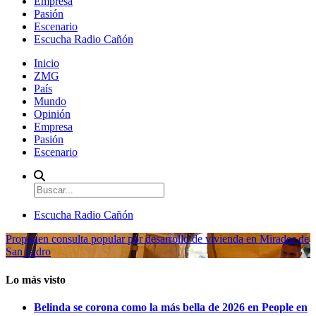
Empresa
Pasión
Escenario
Escucha Radio Cañón
Inicio
ZMG
País
Mundo
Opinión
Empresa
Pasión
Escenario
Escucha Radio Cañón
Proponen consulta popular por desarrollo de vivienda en Mirador de
San Isidro
Lo más visto
Belinda se corona como la más bella de 2026 en People en