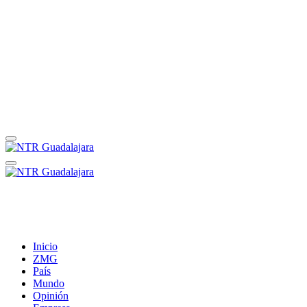
Inicio
ZMG
País
Mundo
Opinión