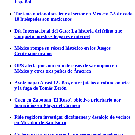
Español
Turismo nacional sostiene al sector en México: 7.5 de cada
10 huéspedes son mexicanos
Día Internacional del Gato: La historia del felino que
conquistó nuestros hogares e internet
México rompe su récord histórico en los Juegos
Centroamericanos
OPS alerta por aumento de casos de sarampión en
México y otros tres países de Ámerica
Ayotzinapa: A casi 12 años, entre juicios a exfuncionarios
y la fuga de Tomás Zerón
Caen en Zapopan 'El Ruso', objetivo prioritario por
homicidios en Playa del Carmen
Pide regidora investigar dictámenes y desalojo de vecinos
en Mirador de San Isidro
Ciclosporiasis no representa un riesgo epidemiológico