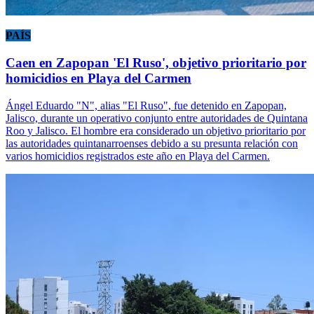
PAÍS
Caen en Zapopan 'El Ruso', objetivo prioritario por
homicidios en Playa del Carmen
Ángel Eduardo "N", alias "El Ruso", fue detenido en Zapopan,
Jalisco, durante un operativo conjunto entre autoridades de Quintana
Roo y Jalisco. El hombre era considerado un objetivo prioritario por
las autoridades quintanarroenses debido a su presunta relación con
varios homicidios registrados este año en Playa del Carmen.