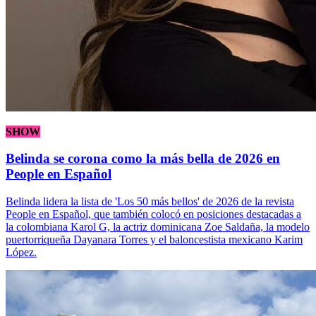
SHOW
Belinda se corona como la más bella de 2026 en
People en Español
Belinda lidera la lista de 'Los 50 más bellos' de 2026 de la revista
People en Español, que también colocó en posiciones destacadas a
la colombiana Karol G, la actriz dominicana Zoe Saldaña, la modelo
puertorriqueña Dayanara Torres y el baloncestista mexicano Karim
López.