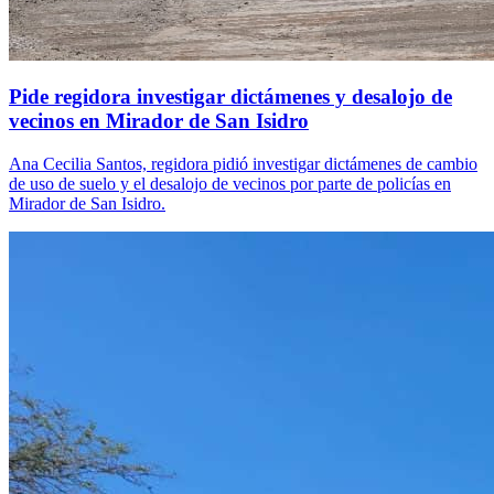
Pide regidora investigar dictámenes y desalojo de
vecinos en Mirador de San Isidro
Ana Cecilia Santos, regidora pidió investigar dictámenes de cambio
de uso de suelo y el desalojo de vecinos por parte de policías en
Mirador de San Isidro.