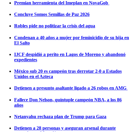
Premian herramienta del Imeplan en NovaGob
Concluye Somos Semillas de Paz 2026
Robles pide no politizar la crisis del agua
Condenan a 40 años a mujer por feminicidio de su hija en
El Salto
IJCF despidió a perito en Lagos de Moreno y abandonó
expedientes
México sub 20 es campeón tras derrotar 2-0 a Estados
Unidos en el Azteca
Detienen a presunto asaltante ligado a 26 robos en AMG
Fallece Don Nelson, quíntuple campeón NBA, a los 86
años
Netanyahu rechaza plan de Trump para Gaza
Detienen a 28 personas y aseguran arsenal durante