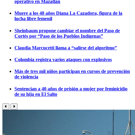
operativo en Mazatlán
Muere a los 48 años Diana La Cazadora, figura de la
lucha libre femenil
Sheinbaum propone cambiar el nombre del Paso de
Cortés por “Paso de los Pueblos Indígenas”
Claudia Marcucetti llama a “salirse del algoritmo”
Colombia registra varios ataques con explosivos
Más de tres mil niños participan en cursos de prevención
de violencia
Sentencian a 40 años de prisión a mujer por feminicidio
de su hija en El Salto