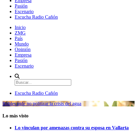
Empresa
Pasión
Escenario
Escucha Radio Cañón
Inicio
ZMG
País
Mundo
Opinión
Empresa
Pasión
Escenario
Escucha Radio Cañón
Robles pide no politizar la crisis del agua
Lo más visto
Lo vinculan por amenazas contra su esposa en Vallarta