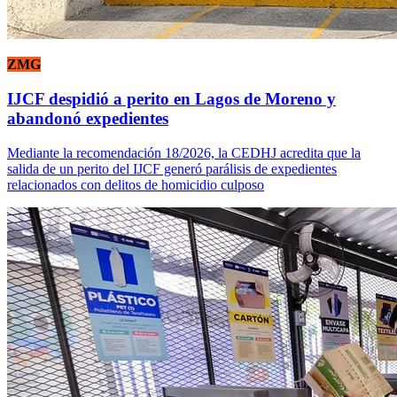
ZMG
IJCF despidió a perito en Lagos de Moreno y
abandonó expedientes
Mediante la recomendación 18/2026, la CEDHJ acredita que la
salida de un perito del IJCF generó parálisis de expedientes
relacionados con delitos de homicidio culposo