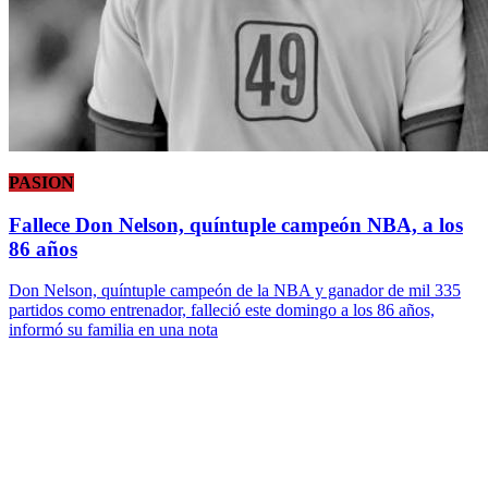
PASION
Fallece Don Nelson, quíntuple campeón NBA, a los
86 años
Don Nelson, quíntuple campeón de la NBA y ganador de mil 335
partidos como entrenador, falleció este domingo a los 86 años,
informó su familia en una nota