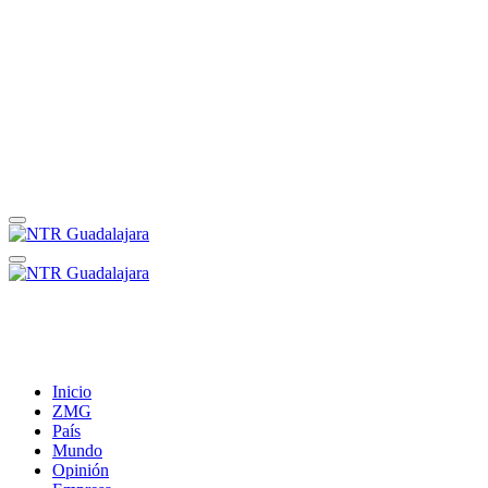
Inicio
ZMG
País
Mundo
Opinión