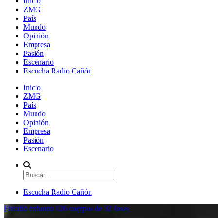
Inicio
ZMG
País
Mundo
Opinión
Empresa
Pasión
Escenario
Escucha Radio Cañón
Inicio
ZMG
País
Mundo
Opinión
Empresa
Pasión
Escenario
Escucha Radio Cañón
Fiscalía exhuma 126 cuerpos de 32 fosas