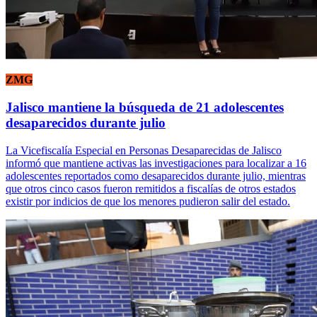
ZMG
Jalisco mantiene la búsqueda de 21 adolescentes
desaparecidos durante julio
La Vicefiscalía Especial en Personas Desaparecidas de Jalisco
informó que mantiene activas las investigaciones para localizar a 16
adolescentes reportados como desaparecidos durante julio, mientras
que otros cinco casos fueron remitidos a fiscalías de otros estados
existir por indicios de que los menores pudieron salir del estado.