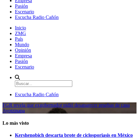
Empresa
Pasión
Escenario
Escucha Radio Cañón
Inicio
ZMG
País
Mundo
Opinión
Empresa
Pasión
Escenario
Escucha Radio Cañón
FGR revela que exgobernador pidió desaparecer pruebas de caso
Ayotzinapa
Lo más visto
Kershenobich descarta brote de ciclosporiasis en México