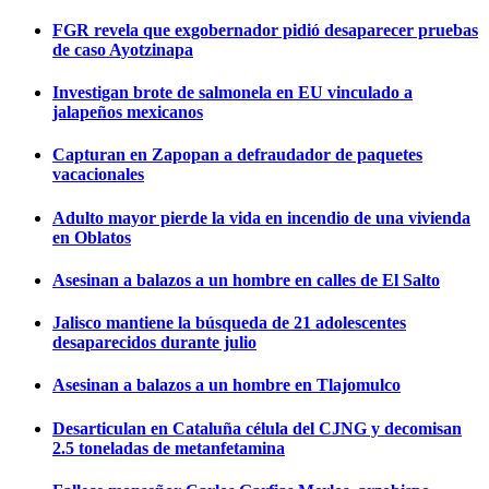
FGR revela que exgobernador pidió desaparecer pruebas
de caso Ayotzinapa
Investigan brote de salmonela en EU vinculado a
jalapeños mexicanos
Capturan en Zapopan a defraudador de paquetes
vacacionales
Adulto mayor pierde la vida en incendio de una vivienda
en Oblatos
Asesinan a balazos a un hombre en calles de El Salto
Jalisco mantiene la búsqueda de 21 adolescentes
desaparecidos durante julio
Asesinan a balazos a un hombre en Tlajomulco
Desarticulan en Cataluña célula del CJNG y decomisan
2.5 toneladas de metanfetamina