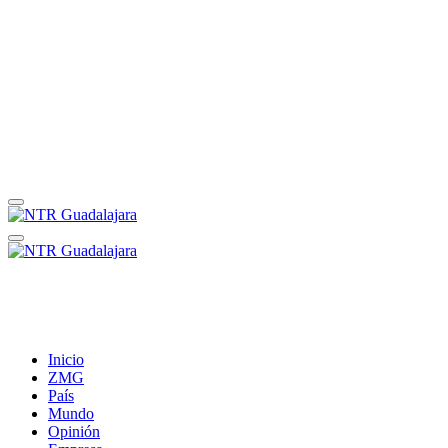
Inicio
ZMG
País
Mundo
Opinión