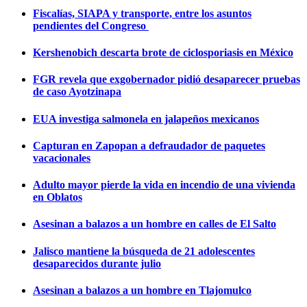
Fiscalías, SIAPA y transporte, entre los asuntos
pendientes del Congreso
Kershenobich descarta brote de ciclosporiasis en México
FGR revela que exgobernador pidió desaparecer pruebas
de caso Ayotzinapa
EUA investiga salmonela en jalapeños mexicanos
Capturan en Zapopan a defraudador de paquetes
vacacionales
Adulto mayor pierde la vida en incendio de una vivienda
en Oblatos
Asesinan a balazos a un hombre en calles de El Salto
Jalisco mantiene la búsqueda de 21 adolescentes
desaparecidos durante julio
Asesinan a balazos a un hombre en Tlajomulco