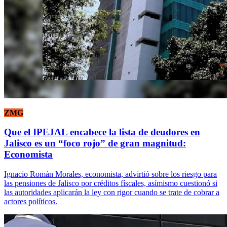
ZMG
Que el IPEJAL encabece la lista de deudores en
Jalisco es un “foco rojo” de gran magnitud:
Economista
Ignacio Román Morales, economista, advirtió sobre los riesgo para
las pensiones de Jalisco por créditos físcales, asímismo cuestionó si
las autoridades aplicarán la ley con rigor cuando se trate de cobrar a
actores políticos.