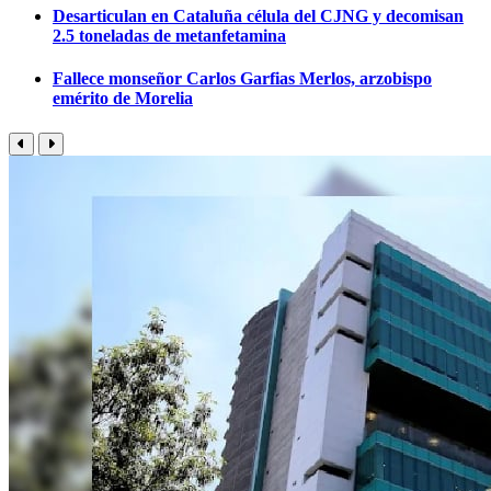
Desarticulan en Cataluña célula del CJNG y decomisan
2.5 toneladas de metanfetamina
Fallece monseñor Carlos Garfias Merlos, arzobispo
emérito de Morelia