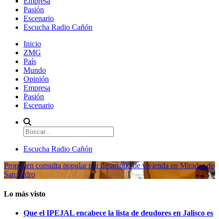
Empresa
Pasión
Escenario
Escucha Radio Cañón
Inicio
ZMG
País
Mundo
Opinión
Empresa
Pasión
Escenario
Escucha Radio Cañón
Proponen consulta popular por desarrollo de vivienda en Mirador de
San Isidro
Lo más visto
Que el IPEJAL encabece la lista de deudores en Jalisco es