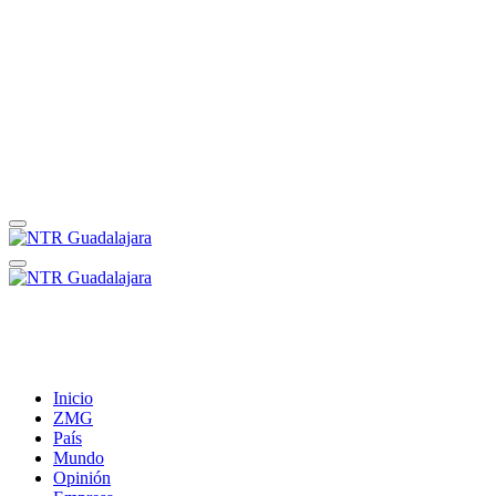
Inicio
ZMG
País
Mundo
Opinión