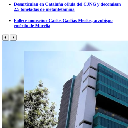
Desarticulan en Cataluña célula del CJNG y decomisan
2.5 toneladas de metanfetamina
Fallece monseñor Carlos Garfias Merlos, arzobispo
emérito de Morelia