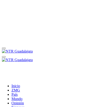
Inicio
ZMG
País
Mundo
Opinión