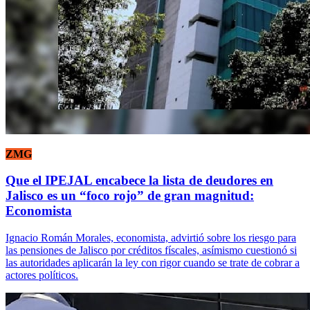
ZMG
Que el IPEJAL encabece la lista de deudores en
Jalisco es un “foco rojo” de gran magnitud:
Economista
Ignacio Román Morales, economista, advirtió sobre los riesgo para
las pensiones de Jalisco por créditos físcales, asímismo cuestionó si
las autoridades aplicarán la ley con rigor cuando se trate de cobrar a
actores políticos.