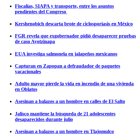
Fiscalías, SIAPA y transporte, entre los asuntos
pendientes del Congreso
Kershenobich descarta brote de ciclosporiasis en México
FGR revela que exgobernador pidió desaparecer pruebas
de caso Ayotzinapa
EUA investiga salmonela en jalapeños mexicanos
Capturan en Zapopan a defraudador de paquetes
vacacionales
Adulto mayor pierde la vida en incendio de una vivienda
en Oblatos
Asesinan a balazos a un hombre en calles de El Salto
Jalisco mantiene la búsqueda de 21 adolescentes
desaparecidos durante julio
Asesinan a balazos a un hombre en Tlajomulco