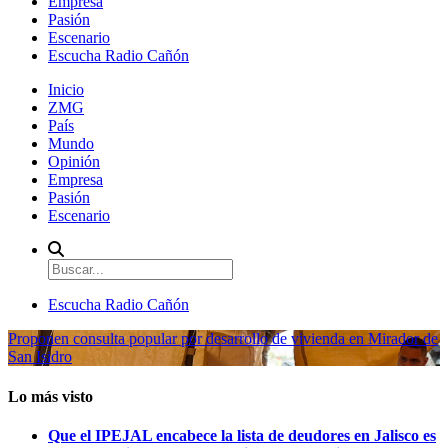
Empresa
Pasión
Escenario
Escucha Radio Cañón
Inicio
ZMG
País
Mundo
Opinión
Empresa
Pasión
Escenario
Escucha Radio Cañón
Proponen consulta popular por desarrollo de vivienda en Mirador de
San Isidro
Lo más visto
Que el IPEJAL encabece la lista de deudores en Jalisco es