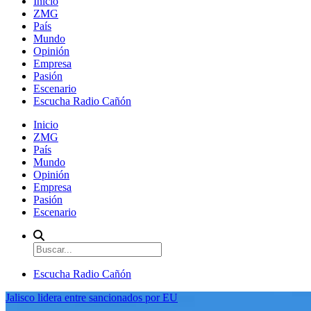
Inicio
ZMG
País
Mundo
Opinión
Empresa
Pasión
Escenario
Escucha Radio Cañón
Inicio
ZMG
País
Mundo
Opinión
Empresa
Pasión
Escenario
Escucha Radio Cañón
Jalisco lidera entre sancionados por EU