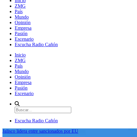
Inicio
ZMG
País
Mundo
Opinión
Empresa
Pasión
Escenario
Escucha Radio Cañón
Inicio
ZMG
País
Mundo
Opinión
Empresa
Pasión
Escenario
Escucha Radio Cañón
Jalisco lidera entre sancionados por EU