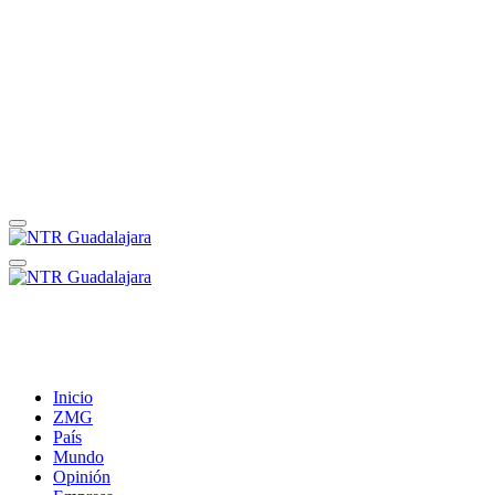
Inicio
ZMG
País
Mundo
Opinión