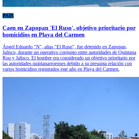
PAÍS
Caen en Zapopan 'El Ruso', objetivo prioritario por
homicidios en Playa del Carmen
Ángel Eduardo "N", alias "El Ruso", fue detenido en Zapopan,
Jalisco, durante un operativo conjunto entre autoridades de Quintana
Roo y Jalisco. El hombre era considerado un objetivo prioritario por
las autoridades quintanarroenses debido a su presunta relación con
varios homicidios registrados este año en Playa del Carmen.