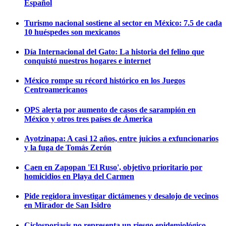
Español
Turismo nacional sostiene al sector en México: 7.5 de cada
10 huéspedes son mexicanos
Día Internacional del Gato: La historia del felino que
conquistó nuestros hogares e internet
México rompe su récord histórico en los Juegos
Centroamericanos
OPS alerta por aumento de casos de sarampión en
México y otros tres países de Ámerica
Ayotzinapa: A casi 12 años, entre juicios a exfuncionarios
y la fuga de Tomás Zerón
Caen en Zapopan 'El Ruso', objetivo prioritario por
homicidios en Playa del Carmen
Pide regidora investigar dictámenes y desalojo de vecinos
en Mirador de San Isidro
Ciclosporiasis no representa un riesgo epidemiológico