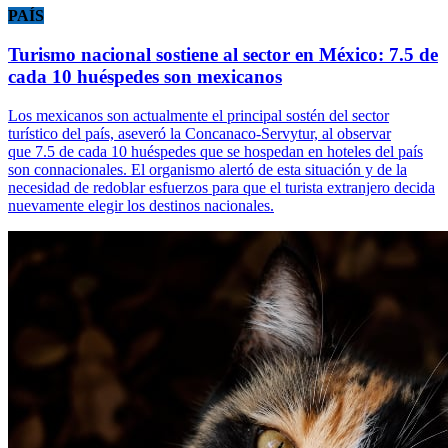
PAÍS
Turismo nacional sostiene al sector en México: 7.5 de
cada 10 huéspedes son mexicanos
Los mexicanos son actualmente el principal sostén del sector
turístico del país, aseveró la Concanaco-Servytur, al observar
que 7.5 de cada 10 huéspedes que se hospedan en hoteles del país
son connacionales. El organismo alertó de esta situación y de la
necesidad de redoblar esfuerzos para que el turista extranjero decida
nuevamente elegir los destinos nacionales.