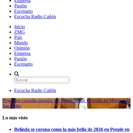
Empresa
Pasión
Escenario
Escucha Radio Cañón
Inicio
ZMG
País
Mundo
Opinión
Empresa
Pasión
Escenario
Escucha Radio Cañón
Proponen consulta popular por desarrollo de vivienda en Mirador de
San Isidro
Lo más visto
Belinda se corona como la más bella de 2026 en People en