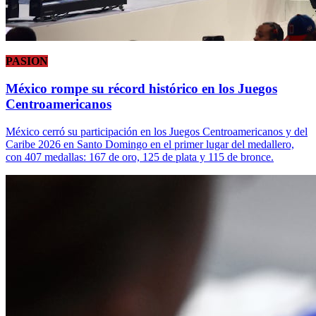
PASION
México rompe su récord histórico en los Juegos
Centroamericanos
México cerró su participación en los Juegos Centroamericanos y del
Caribe 2026 en Santo Domingo en el primer lugar del medallero,
con 407 medallas: 167 de oro, 125 de plata y 115 de bronce.