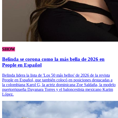
SHOW
Belinda se corona como la más bella de 2026 en
People en Español
Belinda lidera la lista de 'Los 50 más bellos' de 2026 de la revista
People en Español, que también colocó en posiciones destacadas a
la colombiana Karol G, la actriz dominicana Zoe Saldaña, la modelo
puertorriqueña Dayanara Torres y el baloncestista mexicano Karim
López.