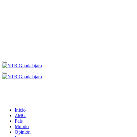
Inicio
ZMG
País
Mundo
Opinión