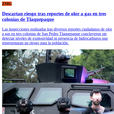
ZMG
Descartan riesgo tras reportes de olor a gas en tres
colonias de Tlaquepaque
Las inspecciones realizadas tras diversos reportes ciudadanos de olor
a gas en tres colonias de San Pedro Tlaquepaque concluyeron sin
detectar niveles de explosividad ni presencia de hidrocarburos que
representaran un riesgo para la población.