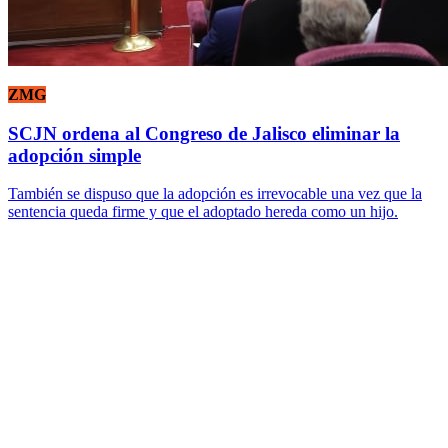
ZMG
SCJN ordena al Congreso de Jalisco eliminar la
adopción simple
También se dispuso que la adopción es irrevocable una vez que la
sentencia queda firme y que el adoptado hereda como un hijo.