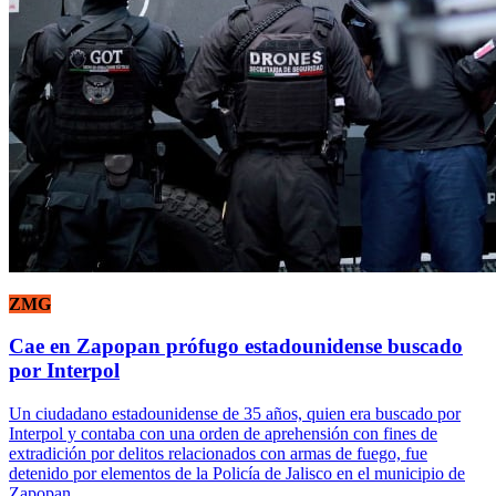
ZMG
Cae en Zapopan prófugo estadounidense buscado
por Interpol
Un ciudadano estadounidense de 35 años, quien era buscado por
Interpol y contaba con una orden de aprehensión con fines de
extradición por delitos relacionados con armas de fuego, fue
detenido por elementos de la Policía de Jalisco en el municipio de
Zapopan.