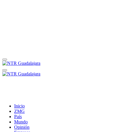
Inicio
ZMG
País
Mundo
Opinión