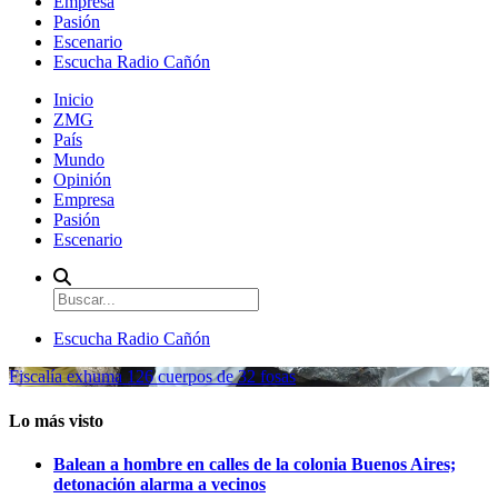
Empresa
Pasión
Escenario
Escucha Radio Cañón
Inicio
ZMG
País
Mundo
Opinión
Empresa
Pasión
Escenario
Escucha Radio Cañón
Fiscalía exhuma 126 cuerpos de 32 fosas
Lo más visto
Balean a hombre en calles de la colonia Buenos Aires;
detonación alarma a vecinos