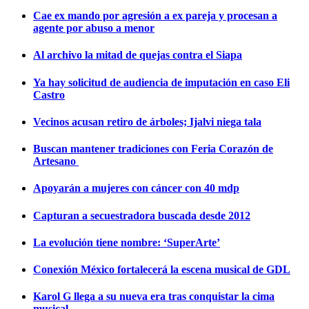
Cae ex mando por agresión a ex pareja y procesan a
agente por abuso a menor
Al archivo la mitad de quejas contra el Siapa
Ya hay solicitud de audiencia de imputación en caso Eli
Castro
Vecinos acusan retiro de árboles; Ijalvi niega tala
Buscan mantener tradiciones con Feria Corazón de
Artesano
Apoyarán a mujeres con cáncer con 40 mdp
Capturan a secuestradora buscada desde 2012
La evolución tiene nombre: ‘SuperArte’
Conexión México fortalecerá la escena musical de GDL
Karol G llega a su nueva era tras conquistar la cima
musical