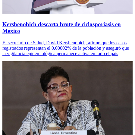
Kershenobich descarta brote de ciclosporiasis en
México
El secretario de Salud, David Kershenobich, afirmó que los casos
registrados representan el 0.00002% de la población y aseguró que
la vigilancia epidemiológica permanece activa en todo el país