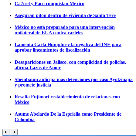
Ca7riel y Paco conquistan México
Aseguran pitón dentro de vivienda de Santa Tere
México no está preparado para una intervención
unilateral de EUA contra cárteles
Lamenta Carla Humphrey la negativa del INE para
aprobar lineamientos de fiscalización
Desapariciones en Jalisco, con complicidad de policías,
afirma Lazos de Amor
Sheinbaum anticipa más detenciones por caso Ayotzinapa
y promete justicia
Resalta Fujimori restablecimiento de relaciones con
México
Asume Abelardo De la Espriella como Presidente de
Colombia