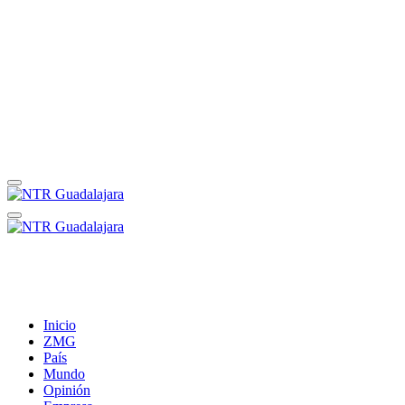
Inicio
ZMG
País
Mundo
Opinión