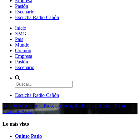
Empresa
Pasión
Escenario
Escucha Radio Cañón
Inicio
ZMG
País
Mundo
Opinión
Empresa
Pasión
Escenario
Escucha Radio Cañón
Desapariciones en Jalisco, con complicidad de policías, afirma
Lazos de Amor
Lo más visto
Quinto Patio