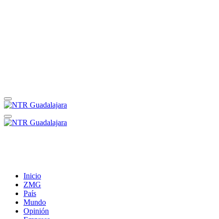
Inicio
ZMG
País
Mundo
Opinión