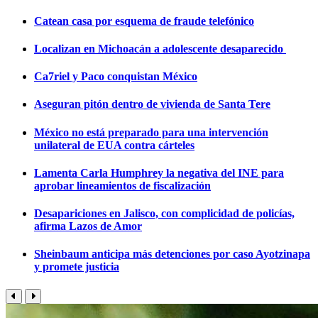
Catean casa por esquema de fraude telefónico
Localizan en Michoacán a adolescente desaparecido
Ca7riel y Paco conquistan México
Aseguran pitón dentro de vivienda de Santa Tere
México no está preparado para una intervención
unilateral de EUA contra cárteles
Lamenta Carla Humphrey la negativa del INE para
aprobar lineamientos de fiscalización
Desapariciones en Jalisco, con complicidad de policías,
afirma Lazos de Amor
Sheinbaum anticipa más detenciones por caso Ayotzinapa
y promete justicia