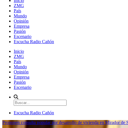
Inicio
ZMG
País
Mundo
Opinión
Empresa
Pasión
Escenario
Escucha Radio Cañón
Inicio
ZMG
País
Mundo
Opinión
Empresa
Pasión
Escenario
Escucha Radio Cañón
Proponen consulta popular por desarrollo de vivienda en Mirador de S