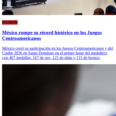
PASION
México rompe su récord histórico en los Juegos
Centroamericanos
México cerró su participación en los Juegos Centroamericanos y del
Caribe 2026 en Santo Domingo en el primer lugar del medallero,
con 407 medallas: 167 de oro, 125 de plata y 115 de bronce.