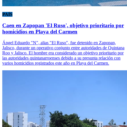
PAÍS
Caen en Zapopan 'El Ruso', objetivo prioritario por
homicidios en Playa del Carmen
Ángel Eduardo "N", alias "El Ruso", fue detenido en Zapopan,
Jalisco, durante un operativo conjunto entre autoridades de Quintana
Roo y Jalisco. El hombre era considerado un objetivo prioritario por
las autoridades quintanarroenses debido a su presunta relación con
varios homicidios registrados este año en Playa del Carmen.