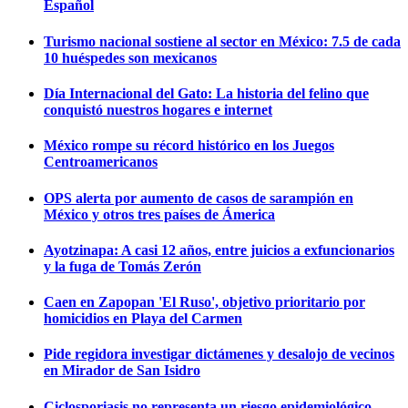
Español
Turismo nacional sostiene al sector en México: 7.5 de cada
10 huéspedes son mexicanos
Día Internacional del Gato: La historia del felino que
conquistó nuestros hogares e internet
México rompe su récord histórico en los Juegos
Centroamericanos
OPS alerta por aumento de casos de sarampión en
México y otros tres países de Ámerica
Ayotzinapa: A casi 12 años, entre juicios a exfuncionarios
y la fuga de Tomás Zerón
Caen en Zapopan 'El Ruso', objetivo prioritario por
homicidios en Playa del Carmen
Pide regidora investigar dictámenes y desalojo de vecinos
en Mirador de San Isidro
Ciclosporiasis no representa un riesgo epidemiológico