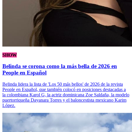
SHOW
Belinda se corona como la más bella de 2026 en
People en Español
Belinda lidera la lista de 'Los 50 más bellos' de 2026 de la revista
People en Español, que también colocó en posiciones destacadas a
la colombiana Karol G, la actriz dominicana Zoe Saldaña, la modelo
puertorriqueña Dayanara Torres y el baloncestista mexicano Karim
López.