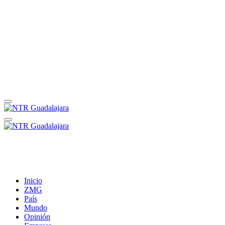
Inicio
ZMG
País
Mundo
Opinión