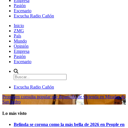
Empresa
Pasión
Escenario
Escucha Radio Cañón
Inicio
ZMG
País
Mundo
Opinión
Empresa
Pasión
Escenario
Escucha Radio Cañón
Proponen consulta popular por desarrollo de vivienda en Mirador de
San Isidro
Lo más visto
Belinda se corona como la más bella de 2026 en People en