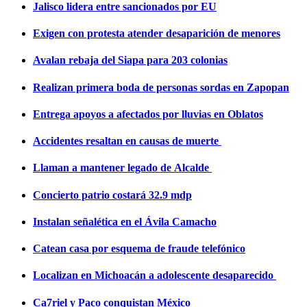
Jalisco lidera entre sancionados por EU
Exigen con protesta atender desaparición de menores
Avalan rebaja del Siapa para 203 colonias
Realizan primera boda de personas sordas en Zapopan
Entrega apoyos a afectados por lluvias en Oblatos
Accidentes resaltan en causas de muerte
Llaman a mantener legado de Alcalde
Concierto patrio costará 32.9 mdp
Instalan señalética en el Ávila Camacho
Catean casa por esquema de fraude telefónico
Localizan en Michoacán a adolescente desaparecido
Ca7riel y Paco conquistan México