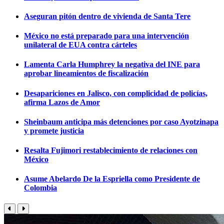
Aseguran pitón dentro de vivienda de Santa Tere
México no está preparado para una intervención
unilateral de EUA contra cárteles
Lamenta Carla Humphrey la negativa del INE para
aprobar lineamientos de fiscalización
Desapariciones en Jalisco, con complicidad de policías,
afirma Lazos de Amor
Sheinbaum anticipa más detenciones por caso Ayotzinapa
y promete justicia
Resalta Fujimori restablecimiento de relaciones con
México
Asume Abelardo De la Espriella como Presidente de
Colombia