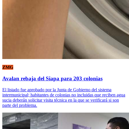
ZMG
Avalan rebaja del Siapa para 203 colonias
El listado fue aprobado por la Junta de Gobierno del sistema
intermunicipal; habitantes de colonias no incluidas que reciben agua
sucia deberán solicitar visita técnica en la que se verificará si son
parte del problema.