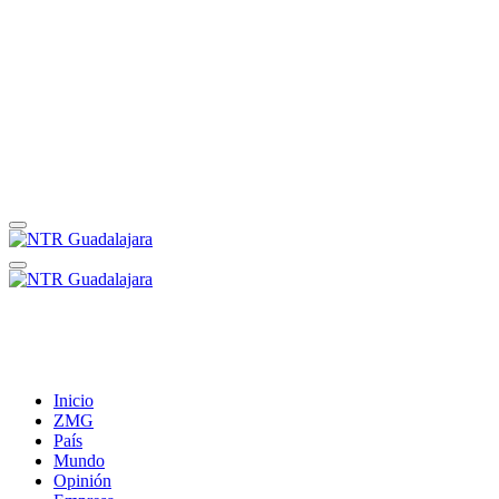
Inicio
ZMG
País
Mundo
Opinión