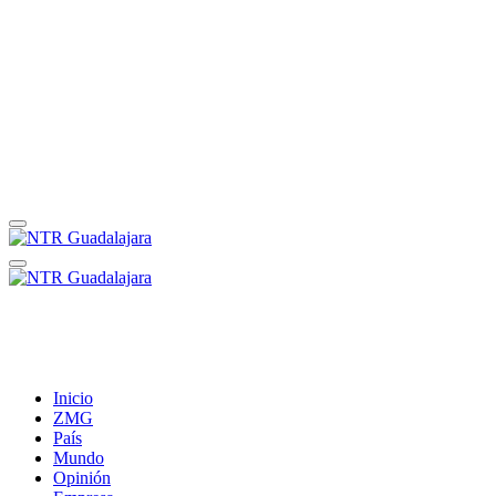
Inicio
ZMG
País
Mundo
Opinión