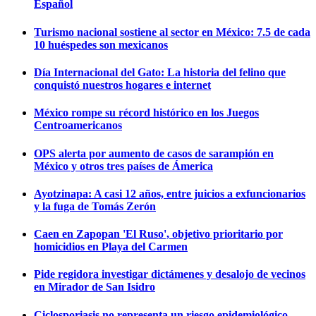
Español
Turismo nacional sostiene al sector en México: 7.5 de cada
10 huéspedes son mexicanos
Día Internacional del Gato: La historia del felino que
conquistó nuestros hogares e internet
México rompe su récord histórico en los Juegos
Centroamericanos
OPS alerta por aumento de casos de sarampión en
México y otros tres países de Ámerica
Ayotzinapa: A casi 12 años, entre juicios a exfuncionarios
y la fuga de Tomás Zerón
Caen en Zapopan 'El Ruso', objetivo prioritario por
homicidios en Playa del Carmen
Pide regidora investigar dictámenes y desalojo de vecinos
en Mirador de San Isidro
Ciclosporiasis no representa un riesgo epidemiológico