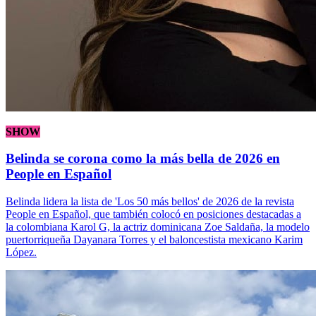
SHOW
Belinda se corona como la más bella de 2026 en
People en Español
Belinda lidera la lista de 'Los 50 más bellos' de 2026 de la revista
People en Español, que también colocó en posiciones destacadas a
la colombiana Karol G, la actriz dominicana Zoe Saldaña, la modelo
puertorriqueña Dayanara Torres y el baloncestista mexicano Karim
López.