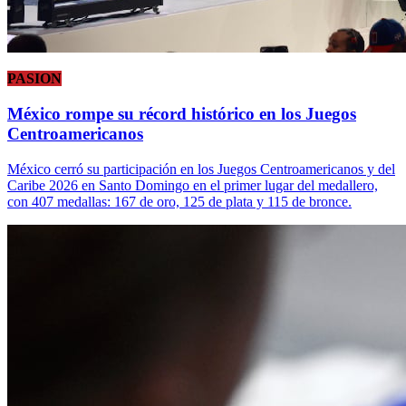
PASION
México rompe su récord histórico en los Juegos
Centroamericanos
México cerró su participación en los Juegos Centroamericanos y del
Caribe 2026 en Santo Domingo en el primer lugar del medallero,
con 407 medallas: 167 de oro, 125 de plata y 115 de bronce.