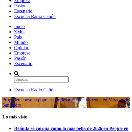
Empresa
Pasión
Escenario
Escucha Radio Cañón
Inicio
ZMG
País
Mundo
Opinión
Empresa
Pasión
Escenario
Escucha Radio Cañón
Proponen consulta popular por desarrollo de vivienda en Mirador de
San Isidro
Lo más visto
Belinda se corona como la más bella de 2026 en People en