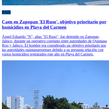
PAÍS
Caen en Zapopan 'El Ruso', objetivo prioritario por
homicidios en Playa del Carmen
Ángel Eduardo "N", alias "El Ruso", fue detenido en Zapopan,
Jalisco, durante un operativo conjunto entre autoridades de Quintana
Roo y Jalisco. El hombre era considerado un objetivo prioritario por
las autoridades quintanarroenses debido a su presunta relación con
varios homicidios registrados este año en Playa del Carmen.