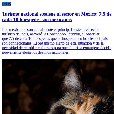
PAÍS
Turismo nacional sostiene al sector en México: 7.5 de
cada 10 huéspedes son mexicanos
Los mexicanos son actualmente el principal sostén del sector
turístico del país, aseveró la Concanaco-Servytur, al observar
que 7.5 de cada 10 huéspedes que se hospedan en hoteles del país
son connacionales. El organismo alertó de esta situación y de la
necesidad de redoblar esfuerzos para que el turista extranjero decida
nuevamente elegir los destinos nacionales.