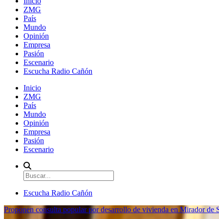
Inicio
ZMG
País
Mundo
Opinión
Empresa
Pasión
Escenario
Escucha Radio Cañón
Inicio
ZMG
País
Mundo
Opinión
Empresa
Pasión
Escenario
Escucha Radio Cañón
Proponen consulta popular por desarrollo de vivienda en Mirador de S