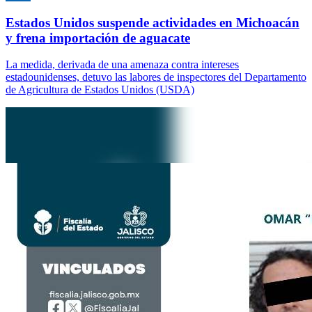
Estados Unidos suspende actividades en Michoacán
y frena importación de aguacate
La medida, derivada de una amenaza contra intereses
estadounidenses, detuvo las labores de inspectores del Departamento
de Agricultura de Estados Unidos (USDA)