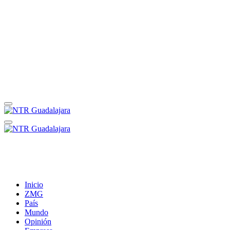
Inicio
ZMG
País
Mundo
Opinión