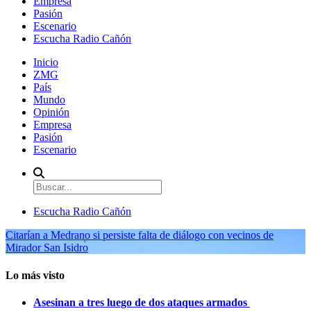
Empresa
Pasión
Escenario
Escucha Radio Cañón
Inicio
ZMG
País
Mundo
Opinión
Empresa
Pasión
Escenario
Escucha Radio Cañón
Citarían a Medrano si persiste falta de diálogo con vecinos de
Mirador San Isidro
Lo más visto
Asesinan a tres luego de dos ataques armados