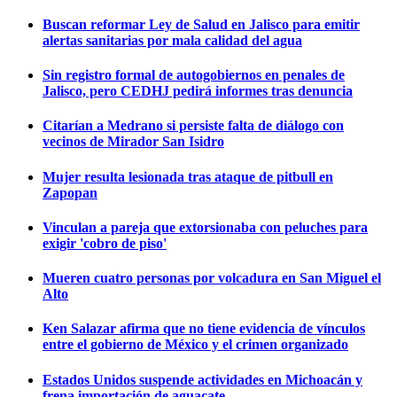
Buscan reformar Ley de Salud en Jalisco para emitir
alertas sanitarias por mala calidad del agua
Sin registro formal de autogobiernos en penales de
Jalisco, pero CEDHJ pedirá informes tras denuncia
Citarían a Medrano si persiste falta de diálogo con
vecinos de Mirador San Isidro
Mujer resulta lesionada tras ataque de pitbull en
Zapopan
Vinculan a pareja que extorsionaba con peluches para
exigir 'cobro de piso'
Mueren cuatro personas por volcadura en San Miguel el
Alto
Ken Salazar afirma que no tiene evidencia de vínculos
entre el gobierno de México y el crimen organizado
Estados Unidos suspende actividades en Michoacán y
frena importación de aguacate