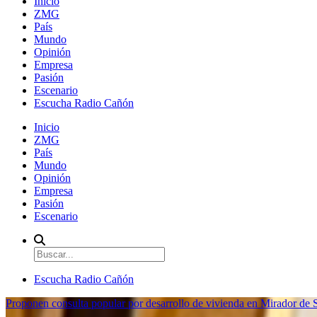
Inicio
ZMG
País
Mundo
Opinión
Empresa
Pasión
Escenario
Escucha Radio Cañón
Inicio
ZMG
País
Mundo
Opinión
Empresa
Pasión
Escenario
Escucha Radio Cañón
Proponen consulta popular por desarrollo de vivienda en Mirador de S