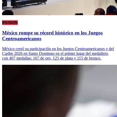
PASION
México rompe su récord histórico en los Juegos
Centroamericanos
México cerró su participación en los Juegos Centroamericanos y del
Caribe 2026 en Santo Domingo en el primer lugar del medallero,
con 407 medallas: 167 de oro, 125 de plata y 115 de bronce.