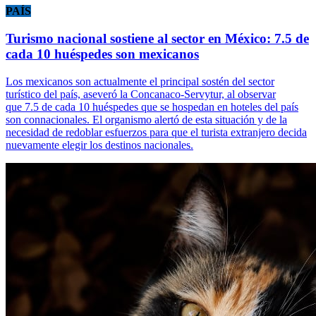
PAÍS
Turismo nacional sostiene al sector en México: 7.5 de
cada 10 huéspedes son mexicanos
Los mexicanos son actualmente el principal sostén del sector
turístico del país, aseveró la Concanaco-Servytur, al observar
que 7.5 de cada 10 huéspedes que se hospedan en hoteles del país
son connacionales. El organismo alertó de esta situación y de la
necesidad de redoblar esfuerzos para que el turista extranjero decida
nuevamente elegir los destinos nacionales.