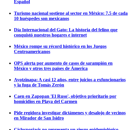
Español
Turismo nacional sostiene al sector en México: 7.5 de cada
10 huéspedes son mexicanos
Día Internacional del Gato: La historia del felino que
conquistó nuestros hogares e internet
México rompe su récord histórico en los Juegos
Centroamericanos
OPS alerta por aumento de casos de sarampión en
México y otros tres países de Ámerica
Ayotzinapa: A casi 12 años, entre juicios a exfuncionarios
y la fuga de Tomás Zerón
Caen en Zapopan 'El Ruso', objetivo prioritario por
homicidios en Playa del Carmen
Pide regidora investigar dictámenes y desalojo de vecinos
en Mirador de San Isidro
Ciclosporiasis no representa un riesgo epidemiológico