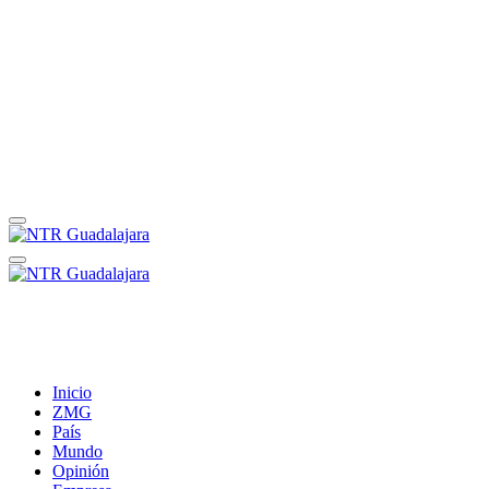
Inicio
ZMG
País
Mundo
Opinión