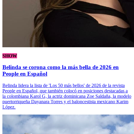
SHOW
Belinda se corona como la más bella de 2026 en
People en Español
Belinda lidera la lista de 'Los 50 más bellos' de 2026 de la revista
People en Español, que también colocó en posiciones destacadas a
la colombiana Karol G, la actriz dominicana Zoe Saldaña, la modelo
puertorriqueña Dayanara Torres y el baloncestista mexicano Karim
López.