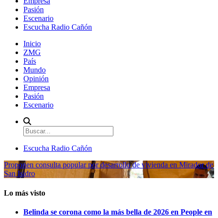
Empresa
Pasión
Escenario
Escucha Radio Cañón
Inicio
ZMG
País
Mundo
Opinión
Empresa
Pasión
Escenario
Escucha Radio Cañón
Proponen consulta popular por desarrollo de vivienda en Mirador de
San Isidro
Lo más visto
Belinda se corona como la más bella de 2026 en People en