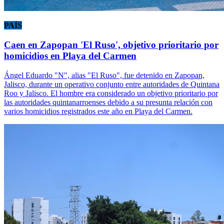
PAÍS
Caen en Zapopan 'El Ruso', objetivo prioritario por
homicidios en Playa del Carmen
Ángel Eduardo "N", alias "El Ruso", fue detenido en Zapopan,
Jalisco, durante un operativo conjunto entre autoridades de Quintana
Roo y Jalisco. El hombre era considerado un objetivo prioritario por
las autoridades quintanarroenses debido a su presunta relación con
varios homicidios registrados este año en Playa del Carmen.