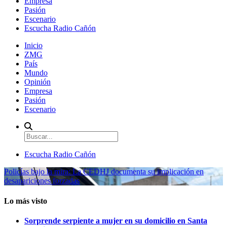
Empresa
Pasión
Escenario
Escucha Radio Cañón
Inicio
ZMG
País
Mundo
Opinión
Empresa
Pasión
Escenario
Escucha Radio Cañón
Policías bajo la mira: La CEDHJ documenta su implicación en
desapariciones forzadas
Lo más visto
Sorprende serpiente a mujer en su domicilio en Santa