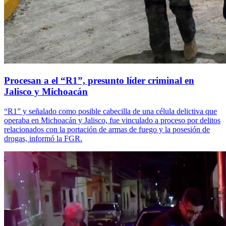
Procesan a el “R1”, presunto líder criminal en
Jalisco y Michoacán
“R1” y señalado como posible cabecilla de una célula delictiva que
operaba en Michoacán y Jalisco, fue vinculado a proceso por delitos
relacionados con la portación de armas de fuego y la posesión de
drogas, informó la FGR.