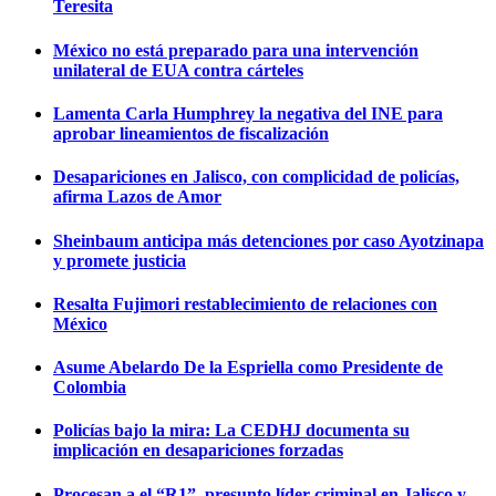
Teresita
México no está preparado para una intervención
unilateral de EUA contra cárteles
Lamenta Carla Humphrey la negativa del INE para
aprobar lineamientos de fiscalización
Desapariciones en Jalisco, con complicidad de policías,
afirma Lazos de Amor
Sheinbaum anticipa más detenciones por caso Ayotzinapa
y promete justicia
Resalta Fujimori restablecimiento de relaciones con
México
Asume Abelardo De la Espriella como Presidente de
Colombia
Policías bajo la mira: La CEDHJ documenta su
implicación en desapariciones forzadas
Procesan a el “R1”, presunto líder criminal en Jalisco y