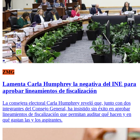
ZMG
Lamenta Carla Humphrey la negativa del INE para
aprobar lineamientos de fiscalización
La consejera electoral Carla Humphrey reveló que, junto con dos
integrantes del Consejo General, ha insistido sin éxito en aprobar
lineamientos de fiscalización que permitan auditar qué hacen y en
qué gastan las y los aspirantes.