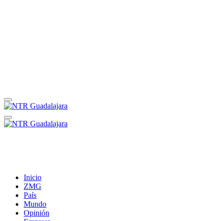
Inicio
ZMG
País
Mundo
Opinión