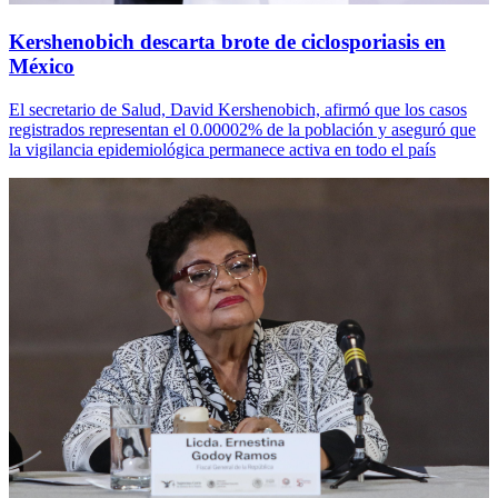
Kershenobich descarta brote de ciclosporiasis en
México
El secretario de Salud, David Kershenobich, afirmó que los casos
registrados representan el 0.00002% de la población y aseguró que
la vigilancia epidemiológica permanece activa en todo el país