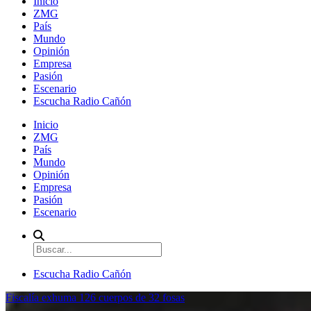
Inicio
ZMG
País
Mundo
Opinión
Empresa
Pasión
Escenario
Escucha Radio Cañón
Inicio
ZMG
País
Mundo
Opinión
Empresa
Pasión
Escenario
Escucha Radio Cañón
Fiscalía exhuma 126 cuerpos de 32 fosas