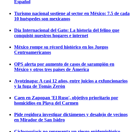
Español
Turismo nacional sostiene al sector en México: 7.5 de cada
10 huéspedes son mexicanos
Día Internacional del Gato: La historia del felino que
conquistó nuestros hogares e internet
México rompe su récord histórico en los Juegos
Centroamericanos
OPS alerta por aumento de casos de sarampión en
México y otros tres países de Ámerica
Ayotzinapa: A casi 12 años, entre juicios a exfuncionarios
y la fuga de Tomás Zerón
Caen en Zapopan 'El Ruso', objetivo prioritario por
homicidios en Playa del Carmen
Pide regidora investigar dictámenes y desalojo de vecinos
en Mirador de San Isidro
Ciclosporiasis no representa un riesgo epidemiológico