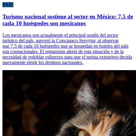
PAÍS
Turismo nacional sostiene al sector en México: 7.5 de
cada 10 huéspedes son mexicanos
Los mexicanos son actualmente el principal sostén del sector
turístico del país, aseveró la Concanaco-Servytur, al observar
que 7.5 de cada 10 huéspedes que se hospedan en hoteles del país
son connacionales. El organismo alertó de esta situación y de la
necesidad de redoblar esfuerzos para que el turista extranjero decida
nuevamente elegir los destinos nacionales.