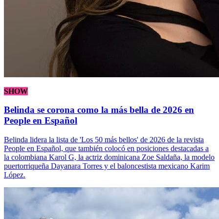
SHOW
Belinda se corona como la más bella de 2026 en
People en Español
Belinda lidera la lista de 'Los 50 más bellos' de 2026 de la revista
People en Español, que también colocó en posiciones destacadas a
la colombiana Karol G, la actriz dominicana Zoe Saldaña, la modelo
puertorriqueña Dayanara Torres y el baloncestista mexicano Karim
López.