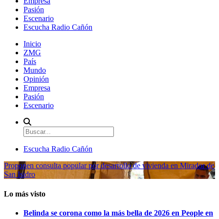
Empresa
Pasión
Escenario
Escucha Radio Cañón
Inicio
ZMG
País
Mundo
Opinión
Empresa
Pasión
Escenario
Escucha Radio Cañón
Proponen consulta popular por desarrollo de vivienda en Mirador de
San Isidro
Lo más visto
Belinda se corona como la más bella de 2026 en People en