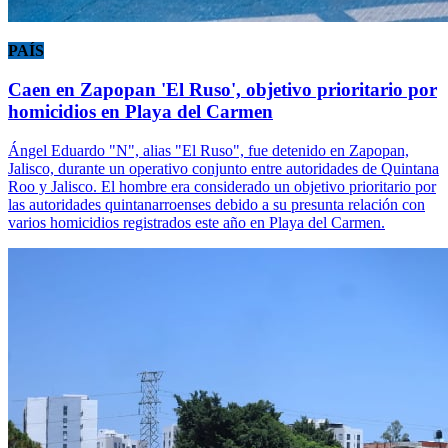
PAÍS
Caen en Zapopan 'El Ruso', objetivo prioritario por
homicidios en Playa del Carmen
Ángel Eduardo "N", alias "El Ruso", fue detenido en Zapopan,
Jalisco, durante un operativo conjunto entre autoridades de Quintana
Roo y Jalisco. El hombre era considerado un objetivo prioritario por
las autoridades quintanarroenses debido a su presunta relación con
varios homicidios registrados este año en Playa del Carmen.