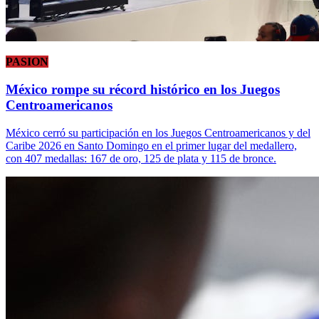
PASION
México rompe su récord histórico en los Juegos
Centroamericanos
México cerró su participación en los Juegos Centroamericanos y del
Caribe 2026 en Santo Domingo en el primer lugar del medallero,
con 407 medallas: 167 de oro, 125 de plata y 115 de bronce.