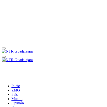
Inicio
ZMG
País
Mundo
Opinión