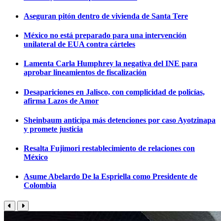
Aseguran pitón dentro de vivienda de Santa Tere
México no está preparado para una intervención
unilateral de EUA contra cárteles
Lamenta Carla Humphrey la negativa del INE para
aprobar lineamientos de fiscalización
Desapariciones en Jalisco, con complicidad de policías,
afirma Lazos de Amor
Sheinbaum anticipa más detenciones por caso Ayotzinapa
y promete justicia
Resalta Fujimori restablecimiento de relaciones con
México
Asume Abelardo De la Espriella como Presidente de
Colombia