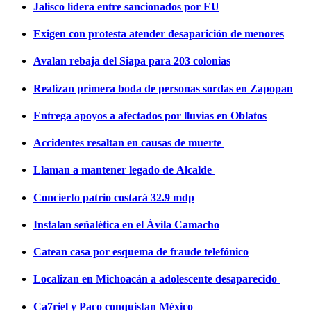
Jalisco lidera entre sancionados por EU
Exigen con protesta atender desaparición de menores
Avalan rebaja del Siapa para 203 colonias
Realizan primera boda de personas sordas en Zapopan
Entrega apoyos a afectados por lluvias en Oblatos
Accidentes resaltan en causas de muerte
Llaman a mantener legado de Alcalde
Concierto patrio costará 32.9 mdp
Instalan señalética en el Ávila Camacho
Catean casa por esquema de fraude telefónico
Localizan en Michoacán a adolescente desaparecido
Ca7riel y Paco conquistan México