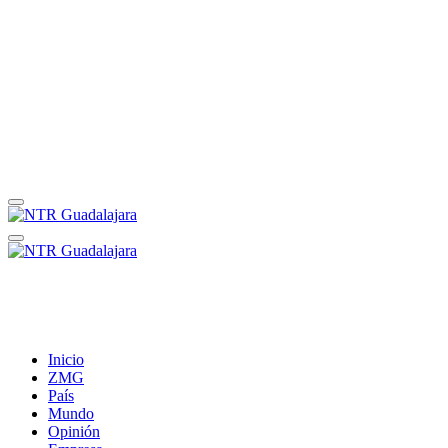
Inicio
ZMG
País
Mundo
Opinión