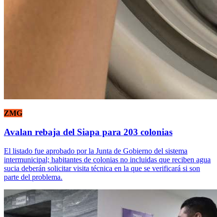
ZMG
Avalan rebaja del Siapa para 203 colonias
El listado fue aprobado por la Junta de Gobierno del sistema
intermunicipal; habitantes de colonias no incluidas que reciben agua
sucia deberán solicitar visita técnica en la que se verificará si son
parte del problema.