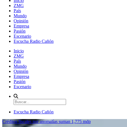
Inicio
ZMG
País
Mundo
Opinión
Empresa
Pasión
Escenario
Escucha Radio Cañón
Inicio
ZMG
País
Mundo
Opinión
Empresa
Pasión
Escenario
Escucha Radio Cañón
Créditos fiscales por anomalías suman 1,775 mdp