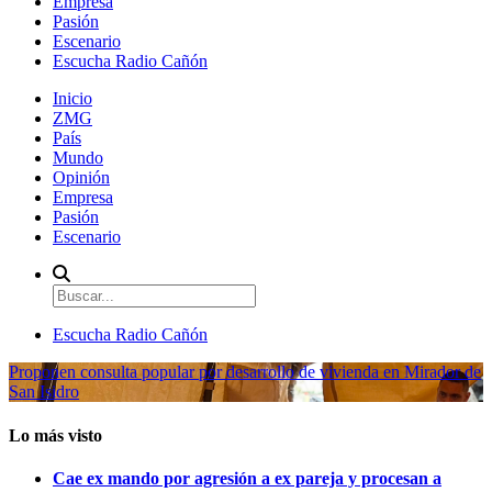
Empresa
Pasión
Escenario
Escucha Radio Cañón
Inicio
ZMG
País
Mundo
Opinión
Empresa
Pasión
Escenario
Escucha Radio Cañón
Proponen consulta popular por desarrollo de vivienda en Mirador de
San Isidro
Lo más visto
Cae ex mando por agresión a ex pareja y procesan a