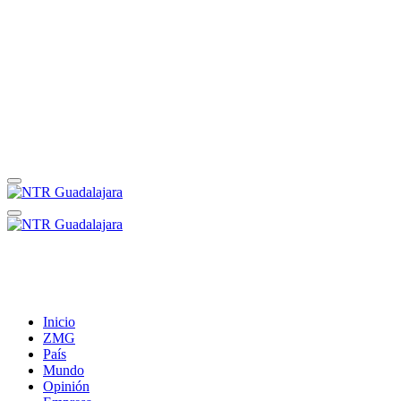
Inicio
ZMG
País
Mundo
Opinión