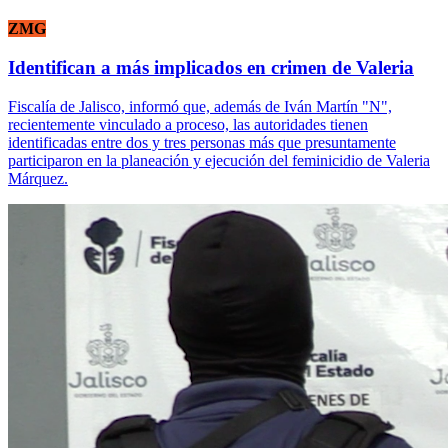
ZMG
Identifican a más implicados en crimen de Valeria
Fiscalía de Jalisco, informó que, además de Iván Martín "N",
recientemente vinculado a proceso, las autoridades tienen
identificadas entre dos y tres personas más que presuntamente
participaron en la planeación y ejecución del feminicidio de Valeria
Márquez.