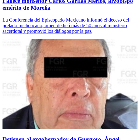
Fallece monseñor Carlos Garfias Merlos, arzobispo
emérito de Morelia
La Conferencia del Episcopado Mexicano informó el deceso del
prelado michoacano, quien dedicó más de 50 años al ministerio
sacerdotal y promovió los diálogos por la paz
Detienen al exgobernador de Guerrero, Ángel