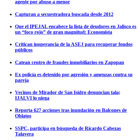
agente por abuso a menor
Capturan a secuestradora buscada desde 2012
Que el IPEJAL encabece la lista de deudores en Jalisco es
un “foco rojo” de gran magnitud: Economista
Critican inoperancia de la ASEJ para recuperar fondos
públicos
Catean centro de fraudes inmobiliarios en Zapopan
Ex policía es detenido por agresión y amenzas contra su
pareja
Vecinos de Mirador de San Isidro denuncian tala;
IJALVI lo niega
Reporta 627 acciones tras inundación en Balcones de
Oblatos
SSPC, participa en búsqueda de Ricardo Cabezas
Talavera