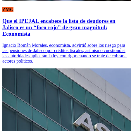
ZMG
Que el IPEJAL encabece la lista de deudores en
Jalisco es un “foco rojo” de gran magnitud:
Economista
Ignacio Román Morales, economista, advirtió sobre los riesgo para
las pensiones de Jalisco por créditos físcales, asímismo cuestionó si
las autoridades aplicarán la ley con rigor cuando se trate de cobrar a
actores políticos.