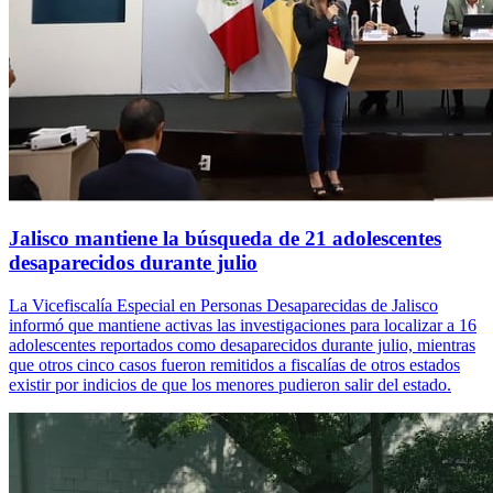
Jalisco mantiene la búsqueda de 21 adolescentes
desaparecidos durante julio
La Vicefiscalía Especial en Personas Desaparecidas de Jalisco
informó que mantiene activas las investigaciones para localizar a 16
adolescentes reportados como desaparecidos durante julio, mientras
que otros cinco casos fueron remitidos a fiscalías de otros estados
existir por indicios de que los menores pudieron salir del estado.