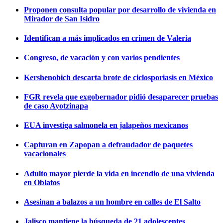
Proponen consulta popular por desarrollo de vivienda en
Mirador de San Isidro
Identifican a más implicados en crimen de Valeria
Congreso, de vacación y con varios pendientes
Kershenobich descarta brote de ciclosporiasis en México
FGR revela que exgobernador pidió desaparecer pruebas
de caso Ayotzinapa
EUA investiga salmonela en jalapeños mexicanos
Capturan en Zapopan a defraudador de paquetes
vacacionales
Adulto mayor pierde la vida en incendio de una vivienda
en Oblatos
Asesinan a balazos a un hombre en calles de El Salto
Jalisco mantiene la búsqueda de 21 adolescentes