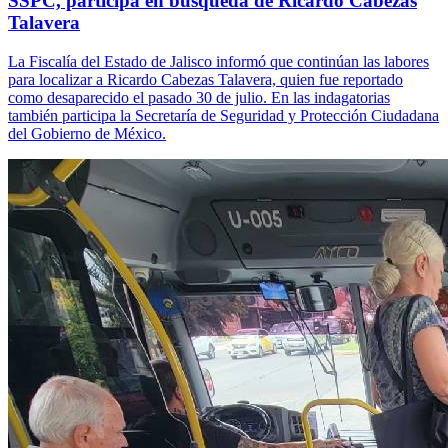
SSPC, participa en búsqueda de Ricardo Cabezas
Talavera
La Fiscalía del Estado de Jalisco informó que continúan las labores
para localizar a Ricardo Cabezas Talavera, quien fue reportado
como desaparecido el pasado 30 de julio. En las indagatorias
también participa la Secretaría de Seguridad y Protección Ciudadana
del Gobierno de México.