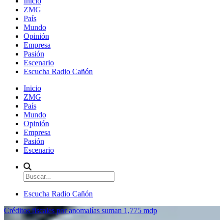
Inicio
ZMG
País
Mundo
Opinión
Empresa
Pasión
Escenario
Escucha Radio Cañón
Inicio
ZMG
País
Mundo
Opinión
Empresa
Pasión
Escenario
Escucha Radio Cañón
Créditos fiscales por anomalías suman 1,775 mdp