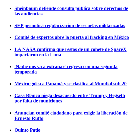
Sheinbaum defiende consulta pública sobre derechos de
las audiencias
SEP permitirá regularización de escuelas militarizadas
Comité de expertos abre la puerta al fracking en México
LA NASA confirma que restos de un cohete de SpaceX
impactaron en la Luna
'Nadie nos va a extrañar' regresa con una segunda
temporada
México golea a Panamá y se clasifica al Mundial sub 20
Casa Blanca niega desacuerdo entre Trump y Hegseth
por falta de municiones
Anuncian comité ciudadano para exigir la liberación de
Ernesto Ruffo
Quinto Patio