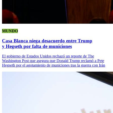
MUNDO
Casa Blanca niega desacuerdo entre Trump
y Hegseth por falta de municiones
El gobierno de Estados Unidos rechazó un reporte de The
Washington Post que asegura que Donald Trump reclamó a Pete
Hegseth por el agotamiento de municiones tras la guerra con Irán