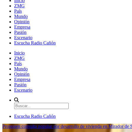
Inicio
ZMG
País
Mundo
Opinión
Empresa
Pasión
Escenario
Escucha Radio Cañón
Inicio
ZMG
País
Mundo
Opinión
Empresa
Pasión
Escenario
Escucha Radio Cañón
Proponen consulta popular por desarrollo de vivienda en Mirador de S