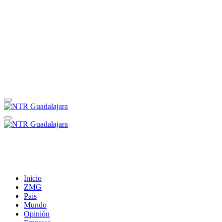
Inicio
ZMG
País
Mundo
Opinión