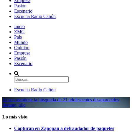
Empresa
Pasión
Escenario
Escucha Radio Cañón
Inicio
ZMG
País
Mundo
Opinión
Empresa
Pasión
Escenario
Escucha Radio Cañón
Jalisco mantiene la búsqueda de 21 adolescentes desaparecidos
durante julio
Lo más visto
Capturan en Zapopan a defraudador de paquetes