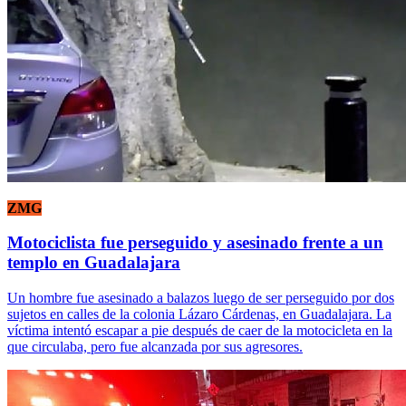
ZMG
Motociclista fue perseguido y asesinado frente a un
templo en Guadalajara
Un hombre fue asesinado a balazos luego de ser perseguido por dos
sujetos en calles de la colonia Lázaro Cárdenas, en Guadalajara. La
víctima intentó escapar a pie después de caer de la motocicleta en la
que circulaba, pero fue alcanzada por sus agresores.