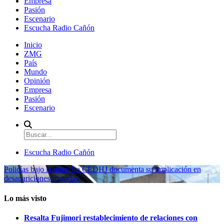
Empresa
Pasión
Escenario
Escucha Radio Cañón
Inicio
ZMG
País
Mundo
Opinión
Empresa
Pasión
Escenario
Escucha Radio Cañón
Policías bajo la mira: La CEDHJ documenta su implicación en
desapariciones forzadas
Lo más visto
Resalta Fujimori restablecimiento de relaciones con