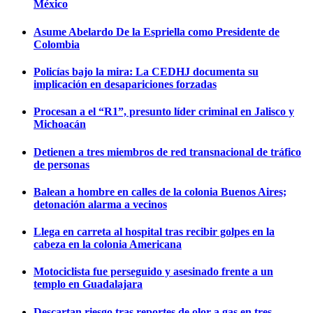
México
Asume Abelardo De la Espriella como Presidente de
Colombia
Policías bajo la mira: La CEDHJ documenta su
implicación en desapariciones forzadas
Procesan a el “R1”, presunto líder criminal en Jalisco y
Michoacán
Detienen a tres miembros de red transnacional de tráfico
de personas
Balean a hombre en calles de la colonia Buenos Aires;
detonación alarma a vecinos
Llega en carreta al hospital tras recibir golpes en la
cabeza en la colonia Americana
Motociclista fue perseguido y asesinado frente a un
templo en Guadalajara
Descartan riesgo tras reportes de olor a gas en tres