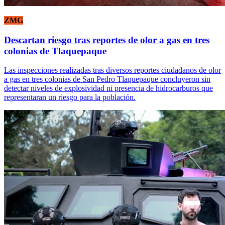
ZMG
Descartan riesgo tras reportes de olor a gas en tres
colonias de Tlaquepaque
Las inspecciones realizadas tras diversos reportes ciudadanos de olor
a gas en tres colonias de San Pedro Tlaquepaque concluyeron sin
detectar niveles de explosividad ni presencia de hidrocarburos que
representaran un riesgo para la población.