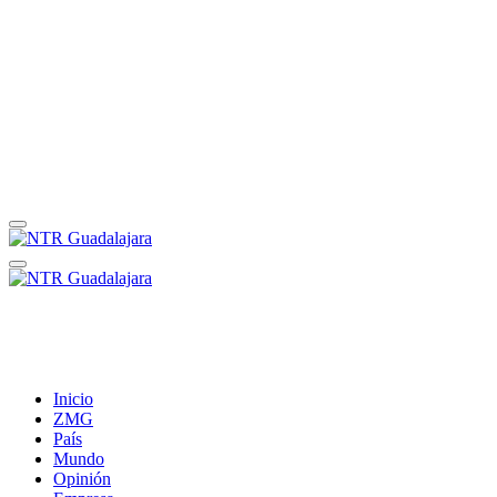
Inicio
ZMG
País
Mundo
Opinión