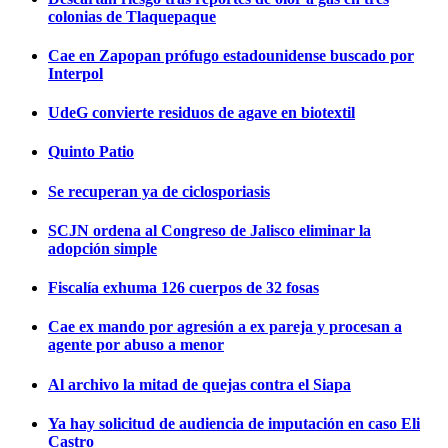
colonias de Tlaquepaque
Cae en Zapopan prófugo estadounidense buscado por
Interpol
UdeG convierte residuos de agave en biotextil
Quinto Patio
Se recuperan ya de ciclosporiasis
SCJN ordena al Congreso de Jalisco eliminar la
adopción simple
Fiscalía exhuma 126 cuerpos de 32 fosas
Cae ex mando por agresión a ex pareja y procesan a
agente por abuso a menor
Al archivo la mitad de quejas contra el Siapa
Ya hay solicitud de audiencia de imputación en caso Eli
Castro