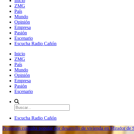
Inicio
ZMG
País
Mundo
Opinión
Empresa
Pasión
Escenario
Escucha Radio Cañón
Inicio
ZMG
País
Mundo
Opinión
Empresa
Pasión
Escenario
Escucha Radio Cañón
Proponen consulta popular por desarrollo de vivienda en Mirador de S